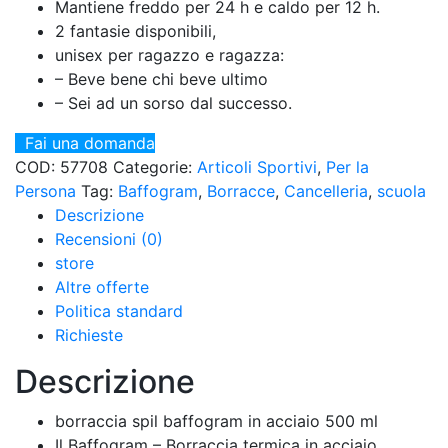
Mantiene freddo per 24 h e caldo per 12 h.
2 fantasie disponibili,
unisex per ragazzo e ragazza:
– Beve bene chi beve ultimo
– Sei ad un sorso dal successo.
Fai una domanda
COD:
57708
Categorie:
Articoli Sportivi
,
Per la
Persona
Tag:
Baffogram
,
Borracce
,
Cancelleria
,
scuola
Descrizione
Recensioni (0)
store
Altre offerte
Politica standard
Richieste
Descrizione
borraccia spil baffogram in acciaio 500 ml
Il Baffogram – Borraccia termica in acciaio,