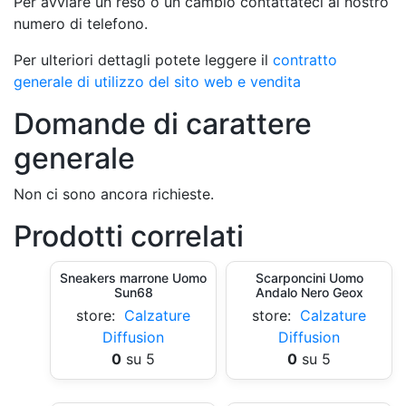
Per avviare un reso o un cambio contattateci al nostro
numero di telefono.
Per ulteriori dettagli potete leggere il
contratto
generale di utilizzo del sito web e vendita
Domande di carattere
generale
Non ci sono ancora richieste.
Prodotti correlati
Sneakers marrone Uomo
Scarponcini Uomo
Sun68
Andalo Nero Geox
store:
Calzature
store:
Calzature
Diffusion
Diffusion
0
su 5
0
su 5