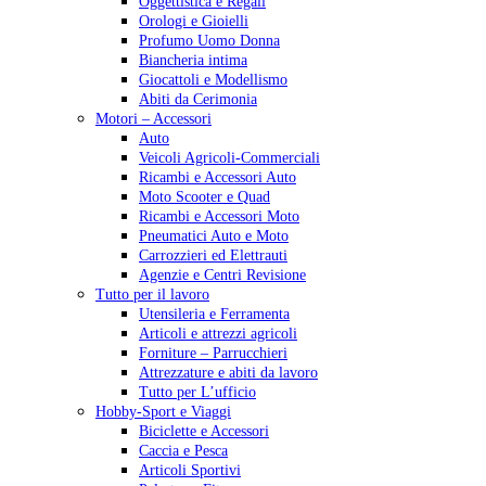
Oggettistica e Regali
Orologi e Gioielli
Profumo Uomo Donna
Biancheria intima
Giocattoli e Modellismo
Abiti da Cerimonia
Motori – Accessori
Auto
Veicoli Agricoli-Commerciali
Ricambi e Accessori Auto
Moto Scooter e Quad
Ricambi e Accessori Moto
Pneumatici Auto e Moto
Carrozzieri ed Elettrauti
Agenzie e Centri Revisione
Tutto per il lavoro
Utensileria e Ferramenta
Articoli e attrezzi agricoli
Forniture – Parrucchieri
Attrezzature e abiti da lavoro
Tutto per L’ufficio
Hobby-Sport e Viaggi
Biciclette e Accessori
Caccia e Pesca
Articoli Sportivi