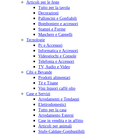
Articoli per le feste
Tutto per la tavola
Decorazioni
Palloncini e Gonfiabili
Bomboniere e accessori
Stampi e Forme
Maschere e Cappelli
Tecnologie
Pc e Accessori
Informatica e Accessori
Videogiochi e Console
Telefonia e Accessori
TV, Audio e Video
Cibi e Bevande
Prodotti alimentari
Tè e Tisane
Vini liquori caffè olio
Case e Servizi
Arredamenti e Tendaggi
Elettrodomestici
Tutto per la casa
Arredamento Esterni
Case in vendita e in affitto
Articoli per animali
Stufe-Caldaie-Combustibili