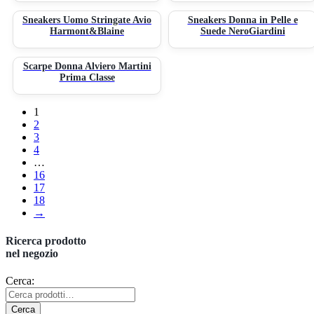
Sneakers Uomo Stringate Avio
Sneakers Donna in Pelle e
Harmont&Blaine
Suede NeroGiardini
Scarpe Donna Alviero Martini
Prima Classe
1
2
3
4
…
16
17
18
→
Ricerca prodotto
nel negozio
Cerca:
Cerca