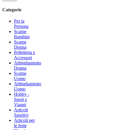
Categorie
Per la
Persona
Scarpe
Bambini
Scarpe
Donna
Pelletteria e
Accessori
Abbigliamento
Donna
Scarpe
Uomo
Abbigliamento
Uomo
Hobby -
Sport e
Viaggi
Articoli
Sportivi
Articoli per
le feste