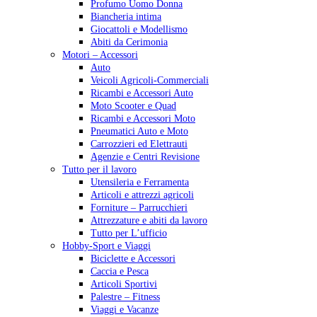
Profumo Uomo Donna
Biancheria intima
Giocattoli e Modellismo
Abiti da Cerimonia
Motori – Accessori
Auto
Veicoli Agricoli-Commerciali
Ricambi e Accessori Auto
Moto Scooter e Quad
Ricambi e Accessori Moto
Pneumatici Auto e Moto
Carrozzieri ed Elettrauti
Agenzie e Centri Revisione
Tutto per il lavoro
Utensileria e Ferramenta
Articoli e attrezzi agricoli
Forniture – Parrucchieri
Attrezzature e abiti da lavoro
Tutto per L’ufficio
Hobby-Sport e Viaggi
Biciclette e Accessori
Caccia e Pesca
Articoli Sportivi
Palestre – Fitness
Viaggi e Vacanze