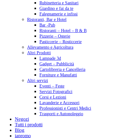
Rubinetteria e Sanitari
Giardino e fai da te
Falegnamerie e infissi
Ristoranti, Bar e Hotel
Bar -Pub
Ristoranti – Hotel – B & B
Pizzerie – Osterie
Pasticcerie – Rosticcerie
Allevamento e Agricoltura
Altri Prodotti
Lampade 3d
Gadget – Pubblicità
Cartolibreria e Cancelleria
Forniture e Manufatti
Altri servizi
Eventi – Feste
Servizi Fotografici
Corsi e Lezioni
Lavanderie e Accessori
Professionisti e Centri Medici
Trasporti e Autonoleggio
Negozi
Tutti i prodotti
Blog
iapromo