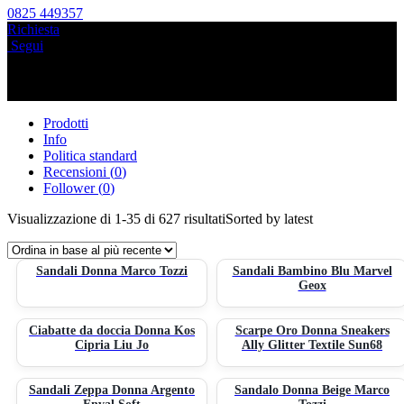
0825 449357
Richiesta
Segui
Prodotti
Info
Politica standard
Recensioni (
0
)
Follower (
0
)
Visualizzazione di 1-35 di 627 risultati
Sorted by latest
Sandali Donna Marco Tozzi
Sandali Bambino Blu Marvel
Geox
Ciabatte da doccia Donna Kos
Scarpe Oro Donna Sneakers
Cipria Liu Jo
Ally Glitter Textile Sun68
Sandali Zeppa Donna Argento
Sandalo Donna Beige Marco