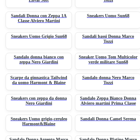
Enval Soft
Tozzi
Sandali Donna con Zeppa 1A
Sneakers Uomo Sun68
Classe Alviero Martini
Sneakers Uomo Grigio Sun68
Sandali bassi Donna Marco
Tozzi
Sandalo donna bianco con
Sneaker Uomo Tom Multicolor
zeppa Nero Giardini
verde militare Sun68
Scarpe da ginnastica Tailwind
Sandalo donna Nero Marco
da uomo Harmont & Blaine
Tozzi
Sneakers con zeppa da donna
Sandalo Zeppa Bianco Donna
Nero Giardini
Alviero martini Prima Classe
Sneakers Uomo grigio-ceruleo
Sandali Donna Camel Serena
Harmont&Blaine
Sandalo Donna Argento Marco
Sandalo Donna Platino Marco