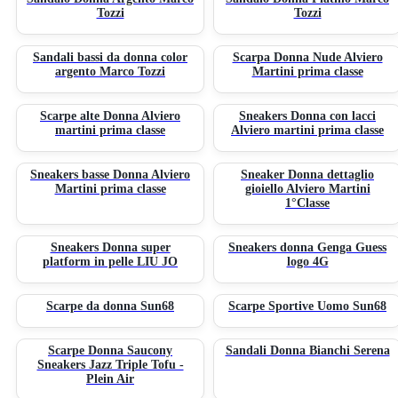
Tozzi
Tozzi
Sandali bassi da donna color
Scarpa Donna Nude Alviero
argento Marco Tozzi
Martini prima classe
Scarpe alte Donna Alviero
Sneakers Donna con lacci
martini prima classe
Alviero martini prima classe
Sneakers basse Donna Alviero
Sneaker Donna dettaglio
Martini prima classe
gioiello Alviero Martini
1°Classe
Sneakers Donna super
Sneakers donna Genga Guess
platform in pelle LIU JO
logo 4G
Scarpe da donna Sun68
Scarpe Sportive Uomo Sun68
Scarpe Donna Saucony
Sandali Donna Bianchi Serena
Sneakers Jazz Triple Tofu -
Plein Air