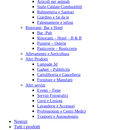
Articoli per animali
Stufe-Caldaie-Combustibili
Rubinetteria e Sanitari
Giardino e fai da te
Falegnamerie e infissi
Ristoranti, Bar e Hotel
Bar -Pub
Ristoranti – Hotel – B & B
Pizzerie – Osterie
Pasticcerie – Rosticcerie
Allevamento e Agricoltura
Altri Prodotti
Lampade 3d
Gadget – Pubblicità
Cartolibreria e Cancelleria
Forniture e Manufatti
Altri servizi
Eventi – Feste
Servizi Fotografici
Corsi e Lezioni
Lavanderie e Accessori
Professionisti e Centri Medici
Trasporti e Autonoleggio
Negozi
Tutti i prodotti