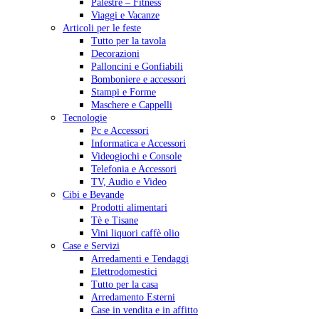
Palestre – Fitness
Viaggi e Vacanze
Articoli per le feste
Tutto per la tavola
Decorazioni
Palloncini e Gonfiabili
Bomboniere e accessori
Stampi e Forme
Maschere e Cappelli
Tecnologie
Pc e Accessori
Informatica e Accessori
Videogiochi e Console
Telefonia e Accessori
TV, Audio e Video
Cibi e Bevande
Prodotti alimentari
Tè e Tisane
Vini liquori caffè olio
Case e Servizi
Arredamenti e Tendaggi
Elettrodomestici
Tutto per la casa
Arredamento Esterni
Case in vendita e in affitto