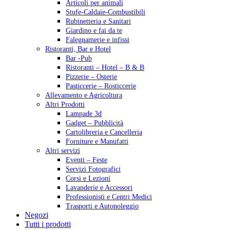
Articoli per animali
Stufe-Caldaie-Combustibili
Rubinetteria e Sanitari
Giardino e fai da te
Falegnamerie e infissi
Ristoranti, Bar e Hotel
Bar -Pub
Ristoranti – Hotel – B & B
Pizzerie – Osterie
Pasticcerie – Rosticcerie
Allevamento e Agricoltura
Altri Prodotti
Lampade 3d
Gadget – Pubblicità
Cartolibreria e Cancelleria
Forniture e Manufatti
Altri servizi
Eventi – Feste
Servizi Fotografici
Corsi e Lezioni
Lavanderie e Accessori
Professionisti e Centri Medici
Trasporti e Autonoleggio
Negozi
Tutti i prodotti