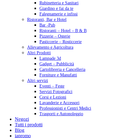
Rubinetteria e Sanitari
Giardino e fai da te
Falegnamerie e infissi
Ristoranti, Bar e Hotel
Bar -Pub
Ristoranti – Hotel – B & B
Pizzerie – Osterie
Pasticcerie – Rosticcerie
Allevamento e Agricoltura
Altri Prodotti
Lampade 3d
Gadget – Pubblicità
Cartolibreria e Cancelleria
Forniture e Manufatti
Altri servizi
Eventi – Feste
Servizi Fotografici
Corsi e Lezioni
Lavanderie e Accessori
Professionisti e Centri Medici
Trasporti e Autonoleggio
Negozi
Tutti i prodotti
Blog
iapromo