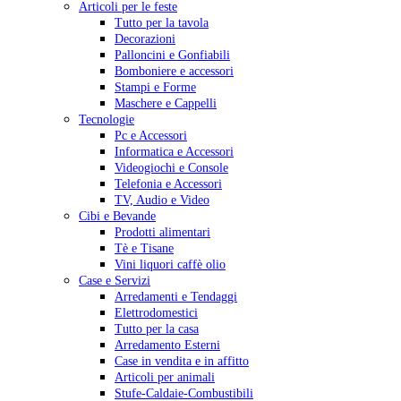
Articoli per le feste
Tutto per la tavola
Decorazioni
Palloncini e Gonfiabili
Bomboniere e accessori
Stampi e Forme
Maschere e Cappelli
Tecnologie
Pc e Accessori
Informatica e Accessori
Videogiochi e Console
Telefonia e Accessori
TV, Audio e Video
Cibi e Bevande
Prodotti alimentari
Tè e Tisane
Vini liquori caffè olio
Case e Servizi
Arredamenti e Tendaggi
Elettrodomestici
Tutto per la casa
Arredamento Esterni
Case in vendita e in affitto
Articoli per animali
Stufe-Caldaie-Combustibili