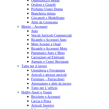
Oggettistica e Regali
Orologi e Gioielli
Profumo Uomo Donna
Biancheria intima
Giocattoli e Modellismo
Abiti da Cerimonia
Motori – Accessori
Auto
Veicoli Agricoli-Commerciali
Ricambi e Accessori Auto
Moto Scooter e Quad
Ricambi e Accessori Moto
Pneumatici Auto e Moto
Carrozzieri ed Elettrauti
Agenzie e Centri Revisione
Tutto per il lavoro
Utensileria e Ferramenta
Articoli e attrezzi agricoli
Forniture – Parrucchieri
Attrezzature e abiti da lavoro
Tutto per L’ufficio
Hobby-Sport e Viaggi
Biciclette e Accessori
Caccia e Pesca
Articoli Sportivi