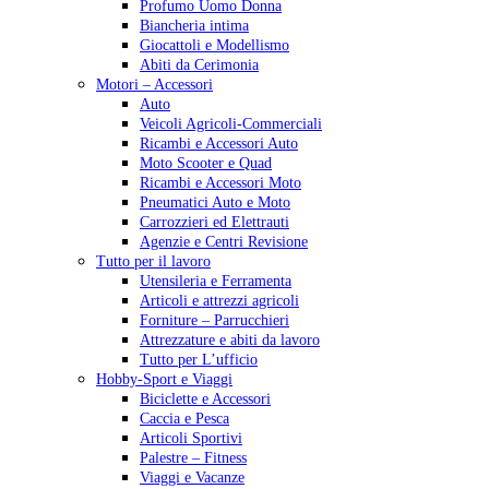
Profumo Uomo Donna
Biancheria intima
Giocattoli e Modellismo
Abiti da Cerimonia
Motori – Accessori
Auto
Veicoli Agricoli-Commerciali
Ricambi e Accessori Auto
Moto Scooter e Quad
Ricambi e Accessori Moto
Pneumatici Auto e Moto
Carrozzieri ed Elettrauti
Agenzie e Centri Revisione
Tutto per il lavoro
Utensileria e Ferramenta
Articoli e attrezzi agricoli
Forniture – Parrucchieri
Attrezzature e abiti da lavoro
Tutto per L’ufficio
Hobby-Sport e Viaggi
Biciclette e Accessori
Caccia e Pesca
Articoli Sportivi
Palestre – Fitness
Viaggi e Vacanze