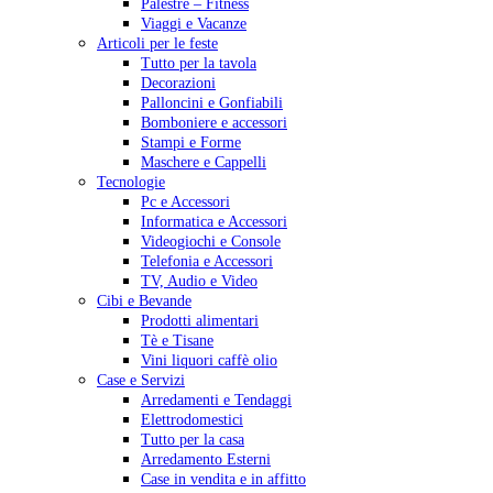
Palestre – Fitness
Viaggi e Vacanze
Articoli per le feste
Tutto per la tavola
Decorazioni
Palloncini e Gonfiabili
Bomboniere e accessori
Stampi e Forme
Maschere e Cappelli
Tecnologie
Pc e Accessori
Informatica e Accessori
Videogiochi e Console
Telefonia e Accessori
TV, Audio e Video
Cibi e Bevande
Prodotti alimentari
Tè e Tisane
Vini liquori caffè olio
Case e Servizi
Arredamenti e Tendaggi
Elettrodomestici
Tutto per la casa
Arredamento Esterni
Case in vendita e in affitto