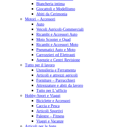
Biancheria intima
Giocattoli e Modellismo
Abiti da Cerimonia
Motori – Accessori
Auto
Veicoli Agricoli-Commerciali
Ricambi e Accessori Auto
Moto Scooter e Quad
Ricambi e Accessori Moto
Pneumatici Auto e Moto
Carrozzieri ed Elettrauti
Agenzie e Centri Revisione
Tutto per il lavoro
Utensileria e Ferramenta
Articoli e attrezzi agricoli
Forniture – Parrucchieri
Attrezzature e abiti da lavoro
Tutto per L’ufficio
Hobby-Sport e Viaggi
Biciclette e Accessori
Caccia e Pesca
Articoli Sportivi
Palestre – Fitness
Viaggi e Vacanze
Articoli per le feste