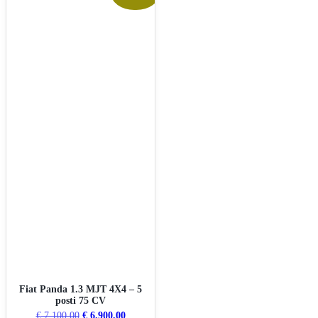
Fiat Panda 1.3 MJT 4X4 – 5
posti 75 CV
€
7.100,00
€
6.900,00