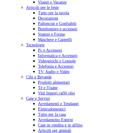
Viaggi e Vacanze
Articoli per le feste
Tutto per la tavola
Decorazioni
Palloncini e Gonfiabili
Bomboniere e accessori
Stampi e Forme
Maschere e Cappelli
Tecnologie
Pc e Accessori
Informatica e Accessori
Videogiochi e Console
Telefonia e Accessori
TV, Audio e Video
Cibi e Bevande
Prodotti alimentari
Tè e Tisane
Vini liquori caffè olio
Case e Servizi
Arredamenti e Tendaggi
Elettrodomestici
Tutto per la casa
Arredamento Esterni
Case in vendita e in affitto
Articoli per animali