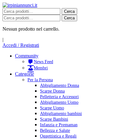
Cerca
Cerca
Nessun prodotto nel carrello.
|
Accedi / Registrati
Community
News Feed
Membri
Categorie
Per la Persona
Abbigliamento Donna
Scarpe Donna
Pelletteria e Accessori
Abbigliamento Uomo
Scarpe Uomo
Abbigliamento bambini
Scarpe Bambini
Infanzia e Premaman
Bellezza e Salute
Oggettistica e Regali