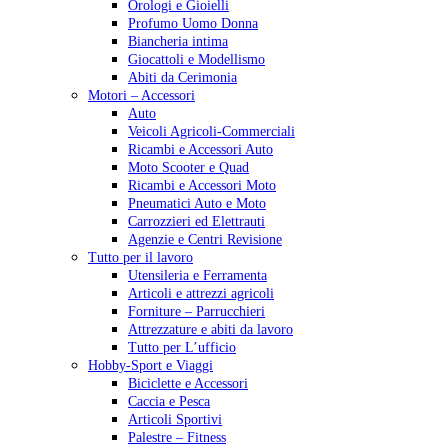
Orologi e Gioielli
Profumo Uomo Donna
Biancheria intima
Giocattoli e Modellismo
Abiti da Cerimonia
Motori – Accessori
Auto
Veicoli Agricoli-Commerciali
Ricambi e Accessori Auto
Moto Scooter e Quad
Ricambi e Accessori Moto
Pneumatici Auto e Moto
Carrozzieri ed Elettrauti
Agenzie e Centri Revisione
Tutto per il lavoro
Utensileria e Ferramenta
Articoli e attrezzi agricoli
Forniture – Parrucchieri
Attrezzature e abiti da lavoro
Tutto per L’ufficio
Hobby-Sport e Viaggi
Biciclette e Accessori
Caccia e Pesca
Articoli Sportivi
Palestre – Fitness