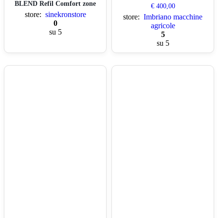
BLEND Refil Comfort zone
€
400,00
store:
sinekronstore
store:
Imbriano macchine
0
agricole
su 5
5
su 5