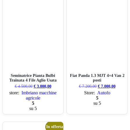
Seminatrice Pianta Bulbi
Fiat Panda 1.3 MJT 4×4 Van 2
Trainata 4 File Aglio Usata
posti
€
4.500,00
€
3.000,00
€
7.200,00
€
7.000,00
store:
Imbriano macchine
Store:
Autofo
agricole
5
5
su 5
su 5
In offerta!