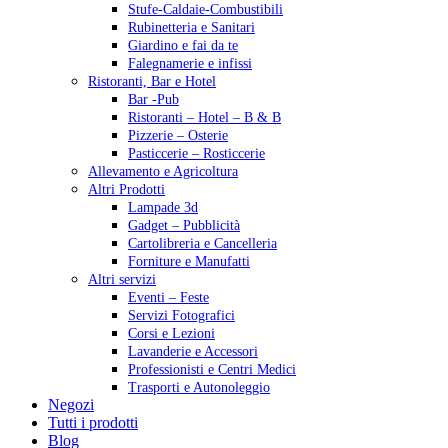
Stufe-Caldaie-Combustibili
Rubinetteria e Sanitari
Giardino e fai da te
Falegnamerie e infissi
Ristoranti, Bar e Hotel
Bar -Pub
Ristoranti – Hotel – B & B
Pizzerie – Osterie
Pasticcerie – Rosticcerie
Allevamento e Agricoltura
Altri Prodotti
Lampade 3d
Gadget – Pubblicità
Cartolibreria e Cancelleria
Forniture e Manufatti
Altri servizi
Eventi – Feste
Servizi Fotografici
Corsi e Lezioni
Lavanderie e Accessori
Professionisti e Centri Medici
Trasporti e Autonoleggio
Negozi
Tutti i prodotti
Blog