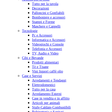
Tutto per la tavola
Decorazioni
Palloncini e Gonfiabili
Bomboniere e accessori
Stampi e Forme
Maschere e Cappelli
Tecnologie
Pc e Accessori
Informatica e Accessori
Videogiochi e Console
Telefonia e Accessori
TV, Audio e Video
Cibi e Bevande
Prodotti alimentari
Tè e Tisane
Vini liquori caffè olio
Case e Servizi
Arredamenti e Tendaggi
Elettrodomestici
Tutto per la casa
Arredamento Esterni
Case in vendita e in affitto
Articoli per animali
Stufe-Caldaie-Combustibili
Rubinetteria e Sanitari