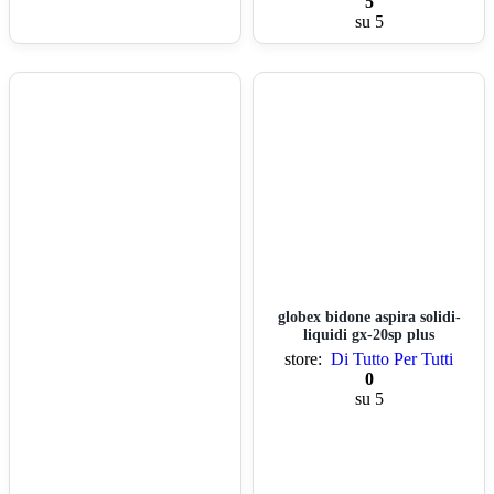
5
su 5
globex bidone aspira solidi-
liquidi gx-20sp plus
store:
Di Tutto Per Tutti
0
su 5