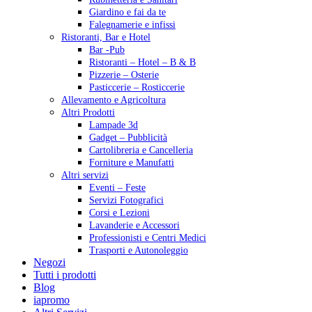
Giardino e fai da te
Falegnamerie e infissi
Ristoranti, Bar e Hotel
Bar -Pub
Ristoranti – Hotel – B & B
Pizzerie – Osterie
Pasticcerie – Rosticcerie
Allevamento e Agricoltura
Altri Prodotti
Lampade 3d
Gadget – Pubblicità
Cartolibreria e Cancelleria
Forniture e Manufatti
Altri servizi
Eventi – Feste
Servizi Fotografici
Corsi e Lezioni
Lavanderie e Accessori
Professionisti e Centri Medici
Trasporti e Autonoleggio
Negozi
Tutti i prodotti
Blog
iapromo