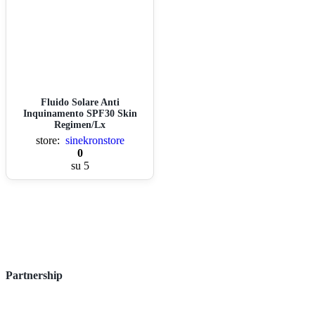
Fluido Solare Anti
Inquinamento SPF30 Skin
Regimen/Lx
store:
sinekronstore
0
su 5
Partnership