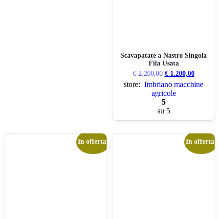
Scavapatate a Nastro Singola
Fila Usata
€
2.200,00
€
1.200,00
store:
Imbriano macchine
agricole
5
su 5
In offerta!
In offerta!