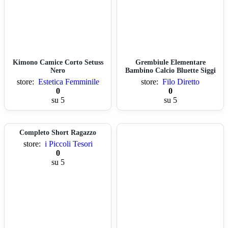
Kimono Camice Corto Setuss
Grembiule Elementare
Nero
Bambino Calcio Bluette Siggi
store:
Estetica Femminile
store:
Filo Diretto
0
0
su 5
su 5
Completo Short Ragazzo
store:
i Piccoli Tesori
0
su 5