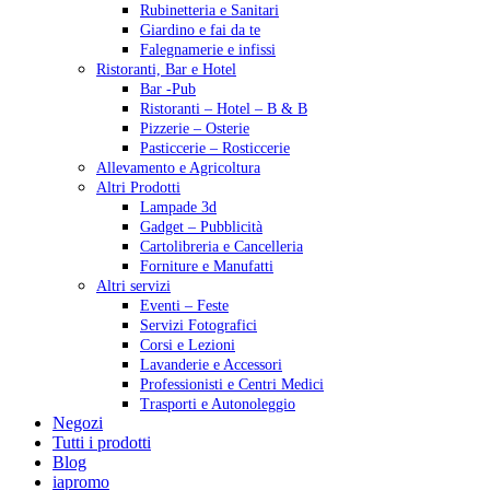
Rubinetteria e Sanitari
Giardino e fai da te
Falegnamerie e infissi
Ristoranti, Bar e Hotel
Bar -Pub
Ristoranti – Hotel – B & B
Pizzerie – Osterie
Pasticcerie – Rosticcerie
Allevamento e Agricoltura
Altri Prodotti
Lampade 3d
Gadget – Pubblicità
Cartolibreria e Cancelleria
Forniture e Manufatti
Altri servizi
Eventi – Feste
Servizi Fotografici
Corsi e Lezioni
Lavanderie e Accessori
Professionisti e Centri Medici
Trasporti e Autonoleggio
Negozi
Tutti i prodotti
Blog
iapromo