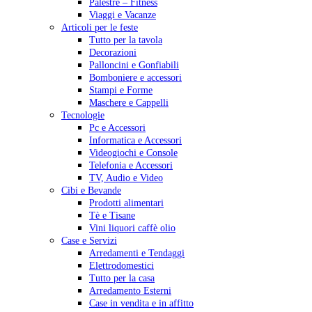
Palestre – Fitness
Viaggi e Vacanze
Articoli per le feste
Tutto per la tavola
Decorazioni
Palloncini e Gonfiabili
Bomboniere e accessori
Stampi e Forme
Maschere e Cappelli
Tecnologie
Pc e Accessori
Informatica e Accessori
Videogiochi e Console
Telefonia e Accessori
TV, Audio e Video
Cibi e Bevande
Prodotti alimentari
Tè e Tisane
Vini liquori caffè olio
Case e Servizi
Arredamenti e Tendaggi
Elettrodomestici
Tutto per la casa
Arredamento Esterni
Case in vendita e in affitto