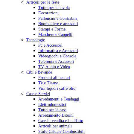
Articoli per le feste
Tutto per la tavola
Decorazioni
Palloncini e Gonfiabili
Bomboniere e accessori
Stampi e Forme
Maschere e Cappelli
Tecnologie
Pc e Accessori
Informatica e Accessori
Videogiochi e Console
Telefonia e Accessori
TV, Audio e Video
Cibi e Bevande
Prodotti alimentari
Tè e Tisane
Vini liquori caffè olio
Case e Servizi
Arredamenti e Tendaggi
Elettrodomestici
Tutto per la casa
Arredamento Esterni
Case in vendita e in affitto
Articoli per animali
Stufe-Caldaie-Combustibili