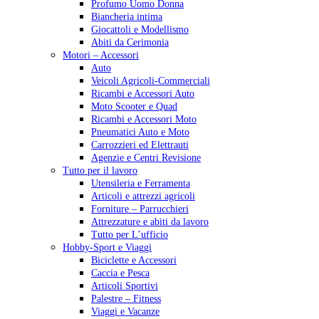
Profumo Uomo Donna
Biancheria intima
Giocattoli e Modellismo
Abiti da Cerimonia
Motori – Accessori
Auto
Veicoli Agricoli-Commerciali
Ricambi e Accessori Auto
Moto Scooter e Quad
Ricambi e Accessori Moto
Pneumatici Auto e Moto
Carrozzieri ed Elettrauti
Agenzie e Centri Revisione
Tutto per il lavoro
Utensileria e Ferramenta
Articoli e attrezzi agricoli
Forniture – Parrucchieri
Attrezzature e abiti da lavoro
Tutto per L’ufficio
Hobby-Sport e Viaggi
Biciclette e Accessori
Caccia e Pesca
Articoli Sportivi
Palestre – Fitness
Viaggi e Vacanze