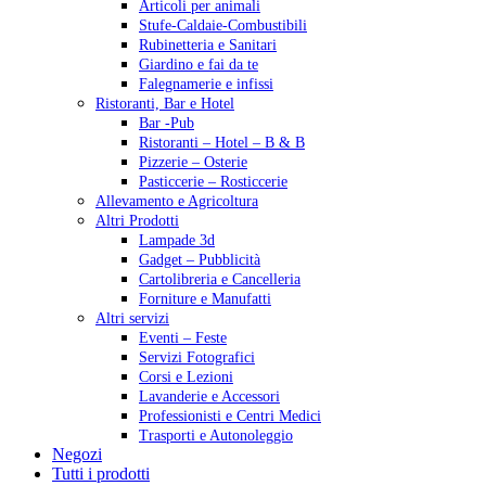
Articoli per animali
Stufe-Caldaie-Combustibili
Rubinetteria e Sanitari
Giardino e fai da te
Falegnamerie e infissi
Ristoranti, Bar e Hotel
Bar -Pub
Ristoranti – Hotel – B & B
Pizzerie – Osterie
Pasticcerie – Rosticcerie
Allevamento e Agricoltura
Altri Prodotti
Lampade 3d
Gadget – Pubblicità
Cartolibreria e Cancelleria
Forniture e Manufatti
Altri servizi
Eventi – Feste
Servizi Fotografici
Corsi e Lezioni
Lavanderie e Accessori
Professionisti e Centri Medici
Trasporti e Autonoleggio
Negozi
Tutti i prodotti