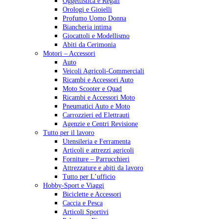
Oggettistica e Regali
Orologi e Gioielli
Profumo Uomo Donna
Biancheria intima
Giocattoli e Modellismo
Abiti da Cerimonia
Motori – Accessori
Auto
Veicoli Agricoli-Commerciali
Ricambi e Accessori Auto
Moto Scooter e Quad
Ricambi e Accessori Moto
Pneumatici Auto e Moto
Carrozzieri ed Elettrauti
Agenzie e Centri Revisione
Tutto per il lavoro
Utensileria e Ferramenta
Articoli e attrezzi agricoli
Forniture – Parrucchieri
Attrezzature e abiti da lavoro
Tutto per L’ufficio
Hobby-Sport e Viaggi
Biciclette e Accessori
Caccia e Pesca
Articoli Sportivi