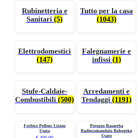
Rubinetteria e
Tutto per la casa
Sanitari
(5)
(1043)
Elettrodomestici
Falegnamerie e
(147)
infissi
(1)
Stufe-Caldaie-
Arredamenti e
Combustibili
(500)
Tendaggi
(1191)
Forbice Pellenc Lixion
Peruzzo Rasaerba
Usata
Radiocomandato Robogeko
Usato
€
400,00