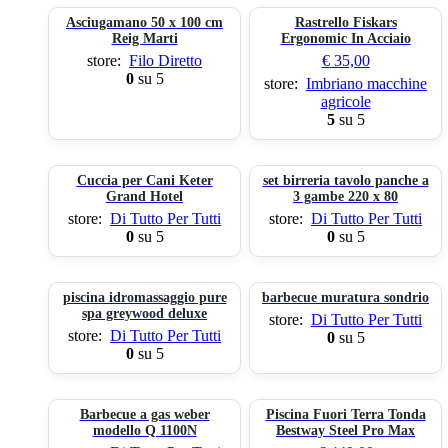
Asciugamano 50 x 100 cm
Rastrello Fiskars
Reig Marti
Ergonomic In Acciaio
store:
Filo Diretto
€
35,00
0
su 5
store:
Imbriano macchine
agricole
5
su 5
Cuccia per Cani Keter
set birreria tavolo panche a
Grand Hotel
3 gambe 220 x 80
store:
Di Tutto Per Tutti
store:
Di Tutto Per Tutti
0
su 5
0
su 5
piscina idromassaggio pure
barbecue muratura sondrio
spa greywood deluxe
store:
Di Tutto Per Tutti
store:
Di Tutto Per Tutti
0
su 5
0
su 5
Barbecue a gas weber
Piscina Fuori Terra Tonda
modello Q 1100N
Bestway Steel Pro Max