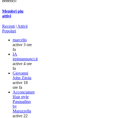
benefici!
Membri piu
attivi
Recenti
|
Attivi
|
Popolari
marcello
active 3 ore
fa
IA
irpiniannunci.it
active 4 ore
fa
Giovanni
John Zitola
active 18
ore fa
Acconciature
Hair style
Pasqualino
by
Maruzzella
active 22