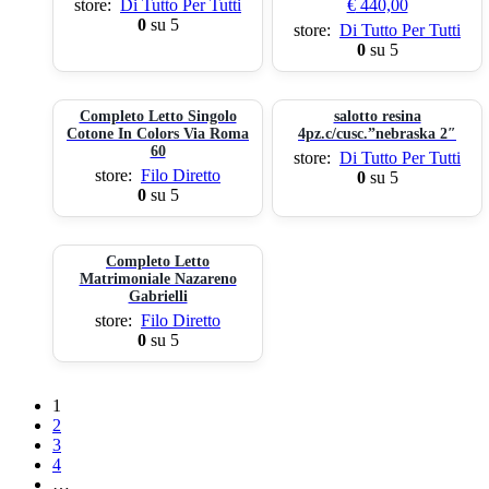
store:
Di Tutto Per Tutti
€
440,00
0
su 5
store:
Di Tutto Per Tutti
0
su 5
Completo Letto Singolo
salotto resina
Cotone In Colors Via Roma
4pz.c/cusc.”nebraska 2″
60
store:
Di Tutto Per Tutti
store:
Filo Diretto
0
su 5
0
su 5
Completo Letto
Matrimoniale Nazareno
Gabrielli
store:
Filo Diretto
0
su 5
1
2
3
4
…