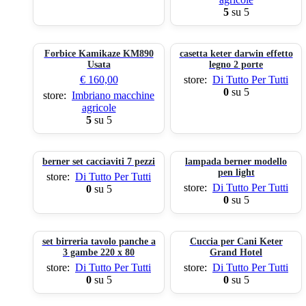
5
su 5
Forbice Kamikaze KM890
casetta keter darwin effetto
Usata
legno 2 porte
€
160,00
store:
Di Tutto Per Tutti
0
su 5
store:
Imbriano macchine
agricole
5
su 5
berner set cacciaviti 7 pezzi
lampada berner modello
pen light
store:
Di Tutto Per Tutti
store:
Di Tutto Per Tutti
0
su 5
0
su 5
set birreria tavolo panche a
Cuccia per Cani Keter
3 gambe 220 x 80
Grand Hotel
store:
Di Tutto Per Tutti
store:
Di Tutto Per Tutti
0
su 5
0
su 5