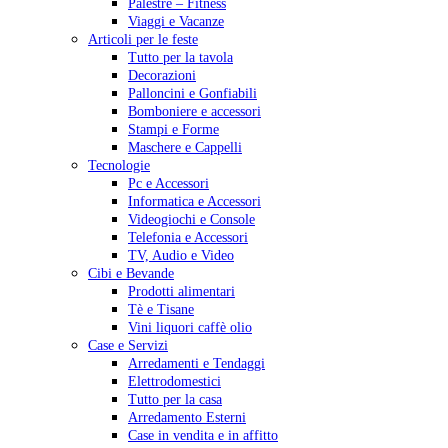
Palestre – Fitness
Viaggi e Vacanze
Articoli per le feste
Tutto per la tavola
Decorazioni
Palloncini e Gonfiabili
Bomboniere e accessori
Stampi e Forme
Maschere e Cappelli
Tecnologie
Pc e Accessori
Informatica e Accessori
Videogiochi e Console
Telefonia e Accessori
TV, Audio e Video
Cibi e Bevande
Prodotti alimentari
Tè e Tisane
Vini liquori caffè olio
Case e Servizi
Arredamenti e Tendaggi
Elettrodomestici
Tutto per la casa
Arredamento Esterni
Case in vendita e in affitto