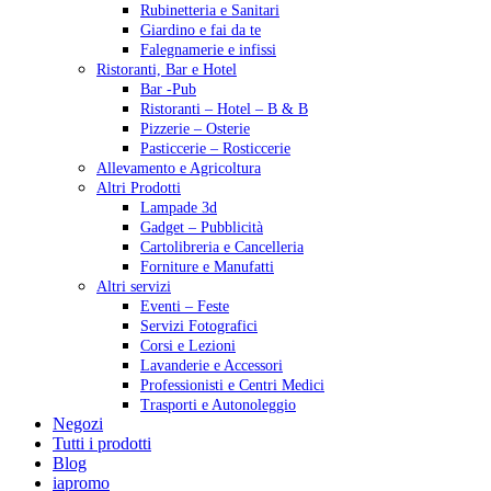
Rubinetteria e Sanitari
Giardino e fai da te
Falegnamerie e infissi
Ristoranti, Bar e Hotel
Bar -Pub
Ristoranti – Hotel – B & B
Pizzerie – Osterie
Pasticcerie – Rosticcerie
Allevamento e Agricoltura
Altri Prodotti
Lampade 3d
Gadget – Pubblicità
Cartolibreria e Cancelleria
Forniture e Manufatti
Altri servizi
Eventi – Feste
Servizi Fotografici
Corsi e Lezioni
Lavanderie e Accessori
Professionisti e Centri Medici
Trasporti e Autonoleggio
Negozi
Tutti i prodotti
Blog
iapromo