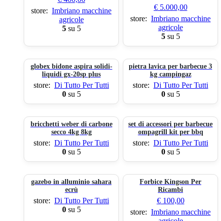
€
5.000,00
store:
Imbriano macchine
store:
Imbriano macchine
agricole
agricole
5
su 5
5
su 5
globex bidone aspira solidi-
pietra lavica per barbecue 3
liquidi gx-20sp plus
kg campingaz
store:
Di Tutto Per Tutti
store:
Di Tutto Per Tutti
0
su 5
0
su 5
bricchetti weber di carbone
set di accessori per barbecue
secco 4kg 8kg
ompagrill kit per bbq
store:
Di Tutto Per Tutti
store:
Di Tutto Per Tutti
0
su 5
0
su 5
gazebo in alluminio sahara
Forbice Kingson Per
ecrù
Ricambi
store:
Di Tutto Per Tutti
€
100,00
0
su 5
store:
Imbriano macchine
agricole