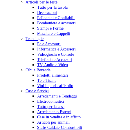
Articoli per le feste
Tutto per la tavola
Decorazioni
Palloncini e Gonfiabili
Bomboniere e accessori
Stampi e Forme
Maschere e Cappelli
Tecnologie
Pc e Accessori
Informatica e Accessori
Videogiochi e Console
Telefonia e Accessori
TV, Audio e Video
Cibi e Bevande
Prodotti alimentari
Tè e Tisane
Vini liquori caffè olio
Case e Servizi
Arredamenti e Tendaggi
Elettrodomestici
Tutto per la casa
Arredamento Esterni
Case in vendita e in affitto
Articoli per animali
Stufe-Caldaie-Combustibili