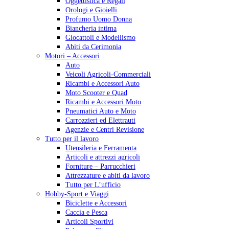
Oggettistica e Regali
Orologi e Gioielli
Profumo Uomo Donna
Biancheria intima
Giocattoli e Modellismo
Abiti da Cerimonia
Motori – Accessori
Auto
Veicoli Agricoli-Commerciali
Ricambi e Accessori Auto
Moto Scooter e Quad
Ricambi e Accessori Moto
Pneumatici Auto e Moto
Carrozzieri ed Elettrauti
Agenzie e Centri Revisione
Tutto per il lavoro
Utensileria e Ferramenta
Articoli e attrezzi agricoli
Forniture – Parrucchieri
Attrezzature e abiti da lavoro
Tutto per L’ufficio
Hobby-Sport e Viaggi
Biciclette e Accessori
Caccia e Pesca
Articoli Sportivi