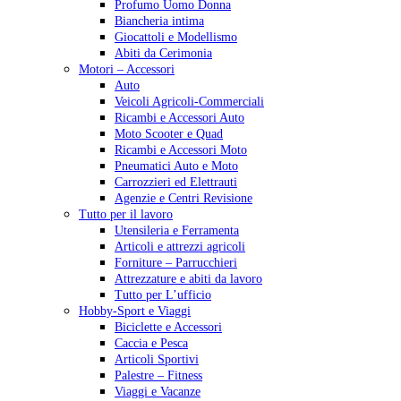
Profumo Uomo Donna
Biancheria intima
Giocattoli e Modellismo
Abiti da Cerimonia
Motori – Accessori
Auto
Veicoli Agricoli-Commerciali
Ricambi e Accessori Auto
Moto Scooter e Quad
Ricambi e Accessori Moto
Pneumatici Auto e Moto
Carrozzieri ed Elettrauti
Agenzie e Centri Revisione
Tutto per il lavoro
Utensileria e Ferramenta
Articoli e attrezzi agricoli
Forniture – Parrucchieri
Attrezzature e abiti da lavoro
Tutto per L’ufficio
Hobby-Sport e Viaggi
Biciclette e Accessori
Caccia e Pesca
Articoli Sportivi
Palestre – Fitness
Viaggi e Vacanze