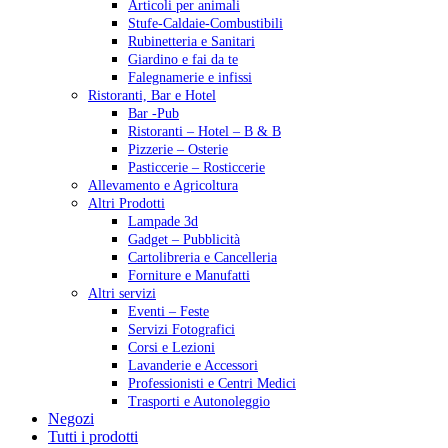
Articoli per animali
Stufe-Caldaie-Combustibili
Rubinetteria e Sanitari
Giardino e fai da te
Falegnamerie e infissi
Ristoranti, Bar e Hotel
Bar -Pub
Ristoranti – Hotel – B & B
Pizzerie – Osterie
Pasticcerie – Rosticcerie
Allevamento e Agricoltura
Altri Prodotti
Lampade 3d
Gadget – Pubblicità
Cartolibreria e Cancelleria
Forniture e Manufatti
Altri servizi
Eventi – Feste
Servizi Fotografici
Corsi e Lezioni
Lavanderie e Accessori
Professionisti e Centri Medici
Trasporti e Autonoleggio
Negozi
Tutti i prodotti