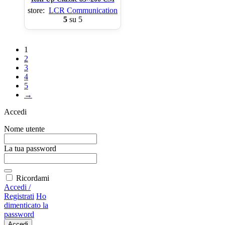
store:
LCR Communication
5
su 5
1
2
3
4
5
→
Accedi
Nome utente
La tua password
Ricordami
Accedi /
Registrati
Ho
dimenticato la
password
Accedi