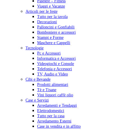
Palestre – Fitness
Viaggi e Vacanze
Articoli per le feste
Tutto per la tavola
Decorazioni
Palloncini e Gonfiabili
Bomboniere e accessori
Stampi e Forme
Maschere e Cappelli
Tecnologie
Pc e Accessori
Informatica e Accessori
Videogiochi e Console
Telefonia e Accessori
TV, Audio e Video
Cibi e Bevande
Prodotti alimentari
Tè e Tisane
Vini liquori caffè olio
Case e Servizi
Arredamenti e Tendaggi
Elettrodomestici
Tutto per la casa
Arredamento Esterni
Case in vendita e in affitto