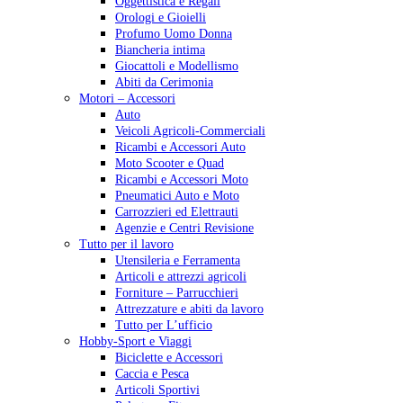
Oggettistica e Regali
Orologi e Gioielli
Profumo Uomo Donna
Biancheria intima
Giocattoli e Modellismo
Abiti da Cerimonia
Motori – Accessori
Auto
Veicoli Agricoli-Commerciali
Ricambi e Accessori Auto
Moto Scooter e Quad
Ricambi e Accessori Moto
Pneumatici Auto e Moto
Carrozzieri ed Elettrauti
Agenzie e Centri Revisione
Tutto per il lavoro
Utensileria e Ferramenta
Articoli e attrezzi agricoli
Forniture – Parrucchieri
Attrezzature e abiti da lavoro
Tutto per L’ufficio
Hobby-Sport e Viaggi
Biciclette e Accessori
Caccia e Pesca
Articoli Sportivi