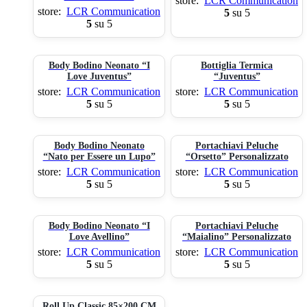
store:
LCR Communication
store:
LCR Communication
5
su 5
5
su 5
Body Bodino Neonato “I
Bottiglia Termica
Love Juventus”
“Juventus”
store:
LCR Communication
store:
LCR Communication
5
su 5
5
su 5
Body Bodino Neonato
Portachiavi Peluche
“Nato per Essere un Lupo”
“Orsetto” Personalizzato
store:
LCR Communication
store:
LCR Communication
5
su 5
5
su 5
Body Bodino Neonato “I
Portachiavi Peluche
Love Avellino”
“Maialino” Personalizzato
store:
LCR Communication
store:
LCR Communication
5
su 5
5
su 5
Roll Up Classic 85×200 CM