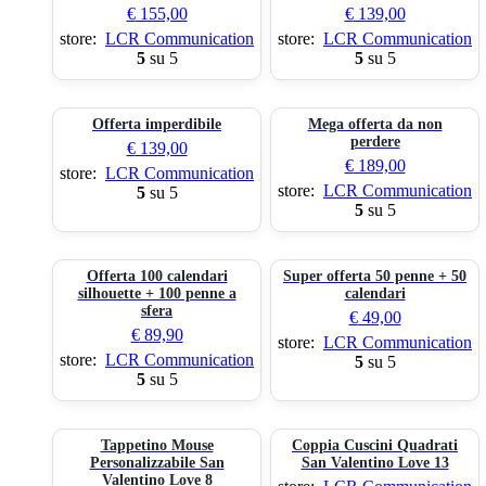
€
155,00
€
139,00
store:
LCR Communication
store:
LCR Communication
5
su 5
5
su 5
Offerta imperdibile
Mega offerta da non
perdere
€
139,00
€
189,00
store:
LCR Communication
store:
LCR Communication
5
su 5
5
su 5
Offerta 100 calendari
Super offerta 50 penne + 50
silhouette + 100 penne a
calendari
sfera
€
49,00
€
89,90
store:
LCR Communication
store:
LCR Communication
5
su 5
5
su 5
Tappetino Mouse
Coppia Cuscini Quadrati
Personalizzabile San
San Valentino Love 13
Valentino Love 8