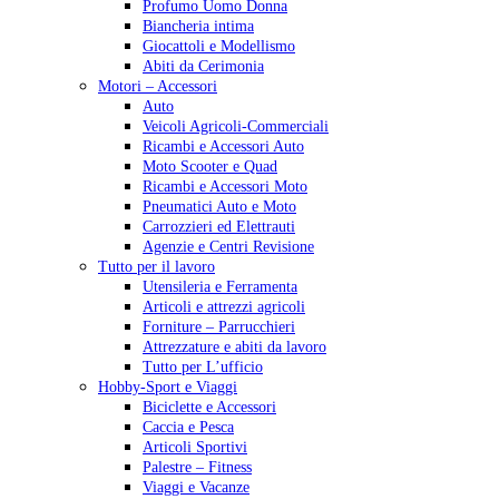
Profumo Uomo Donna
Biancheria intima
Giocattoli e Modellismo
Abiti da Cerimonia
Motori – Accessori
Auto
Veicoli Agricoli-Commerciali
Ricambi e Accessori Auto
Moto Scooter e Quad
Ricambi e Accessori Moto
Pneumatici Auto e Moto
Carrozzieri ed Elettrauti
Agenzie e Centri Revisione
Tutto per il lavoro
Utensileria e Ferramenta
Articoli e attrezzi agricoli
Forniture – Parrucchieri
Attrezzature e abiti da lavoro
Tutto per L’ufficio
Hobby-Sport e Viaggi
Biciclette e Accessori
Caccia e Pesca
Articoli Sportivi
Palestre – Fitness
Viaggi e Vacanze