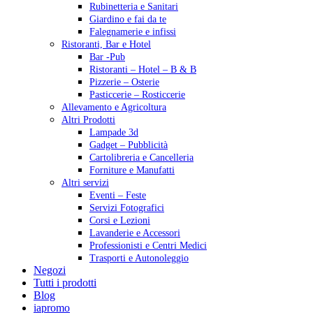
Rubinetteria e Sanitari
Giardino e fai da te
Falegnamerie e infissi
Ristoranti, Bar e Hotel
Bar -Pub
Ristoranti – Hotel – B & B
Pizzerie – Osterie
Pasticcerie – Rosticcerie
Allevamento e Agricoltura
Altri Prodotti
Lampade 3d
Gadget – Pubblicità
Cartolibreria e Cancelleria
Forniture e Manufatti
Altri servizi
Eventi – Feste
Servizi Fotografici
Corsi e Lezioni
Lavanderie e Accessori
Professionisti e Centri Medici
Trasporti e Autonoleggio
Negozi
Tutti i prodotti
Blog
iapromo