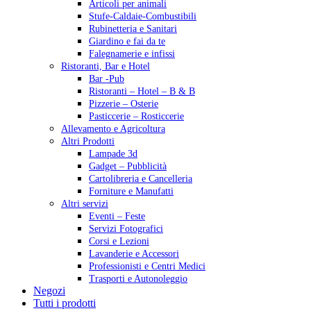
Articoli per animali
Stufe-Caldaie-Combustibili
Rubinetteria e Sanitari
Giardino e fai da te
Falegnamerie e infissi
Ristoranti, Bar e Hotel
Bar -Pub
Ristoranti – Hotel – B & B
Pizzerie – Osterie
Pasticcerie – Rosticcerie
Allevamento e Agricoltura
Altri Prodotti
Lampade 3d
Gadget – Pubblicità
Cartolibreria e Cancelleria
Forniture e Manufatti
Altri servizi
Eventi – Feste
Servizi Fotografici
Corsi e Lezioni
Lavanderie e Accessori
Professionisti e Centri Medici
Trasporti e Autonoleggio
Negozi
Tutti i prodotti