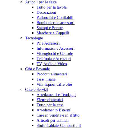
Articoli per le feste
Tutto per la tavola
Decorazioni
Palloncini e Gonfiabili
Bomboniere e accessori
Stampi e Forme
Maschere e Cappelli
Tecnologie
Pc e Accessori
Informatica e Accessori
Videogiochi e Console
Telefonia e Accessori
TV, Audio e Video
Cibi e Bevande
Prodotti alimentari
Tè e Tisane
Vini liquori caffè olio
Case e Servizi
Arredamenti e Tendaggi
Elettrodomestici
Tutto per la casa
Arredamento Esterni
Case in vendita e in affitto
Articoli per animali
Stufe-Caldaie-Combustibili