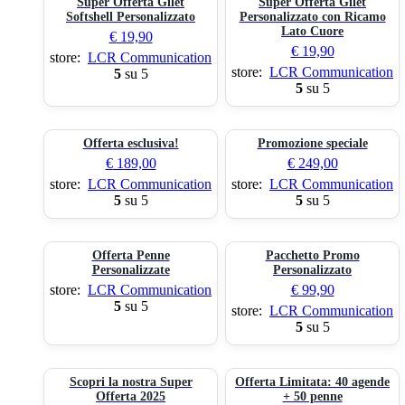
Super Offerta Gilet
Super Offerta Gilet
Softshell Personalizzato
Personalizzato con Ricamo
Lato Cuore
€
19,90
€
19,90
store:
LCR Communication
store:
LCR Communication
5
su 5
5
su 5
Offerta esclusiva!
Promozione speciale
€
189,00
€
249,00
store:
LCR Communication
store:
LCR Communication
5
su 5
5
su 5
Offerta Penne
Pacchetto Promo
Personalizzate
Personalizzato
store:
LCR Communication
€
99,90
5
su 5
store:
LCR Communication
5
su 5
Scopri la nostra Super
Offerta Limitata: 40 agende
Offerta 2025
+ 50 penne