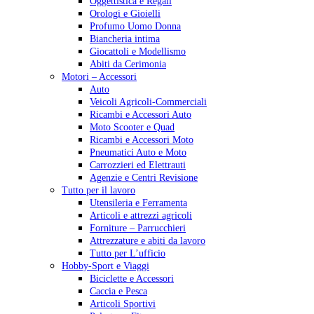
Oggettistica e Regali
Orologi e Gioielli
Profumo Uomo Donna
Biancheria intima
Giocattoli e Modellismo
Abiti da Cerimonia
Motori – Accessori
Auto
Veicoli Agricoli-Commerciali
Ricambi e Accessori Auto
Moto Scooter e Quad
Ricambi e Accessori Moto
Pneumatici Auto e Moto
Carrozzieri ed Elettrauti
Agenzie e Centri Revisione
Tutto per il lavoro
Utensileria e Ferramenta
Articoli e attrezzi agricoli
Forniture – Parrucchieri
Attrezzature e abiti da lavoro
Tutto per L’ufficio
Hobby-Sport e Viaggi
Biciclette e Accessori
Caccia e Pesca
Articoli Sportivi