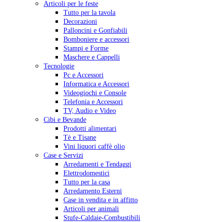
Articoli per le feste
Tutto per la tavola
Decorazioni
Palloncini e Gonfiabili
Bomboniere e accessori
Stampi e Forme
Maschere e Cappelli
Tecnologie
Pc e Accessori
Informatica e Accessori
Videogiochi e Console
Telefonia e Accessori
TV, Audio e Video
Cibi e Bevande
Prodotti alimentari
Tè e Tisane
Vini liquori caffè olio
Case e Servizi
Arredamenti e Tendaggi
Elettrodomestici
Tutto per la casa
Arredamento Esterni
Case in vendita e in affitto
Articoli per animali
Stufe-Caldaie-Combustibili