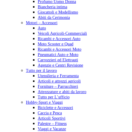
Profumo Uomo Donna
Biancheria intima
Giocattoli e Modellismo
Abiti da Cerimonia
Motori – Accessori
Auto
Veicoli Agricoli-Commerciali
Ricambi e Accessori Auto
Moto Scooter e Quad
Ricambi e Accessori Moto
Pneumatici Auto e Moto
Carrozzieri ed Elettrauti
Agenzie e Centri Revisione
Tutto per il lavoro
Utensileria e Ferramenta
Articoli e attrezzi agricoli
Forniture – Parrucchieri
Attrezzature e abiti da lavoro
Tutto per L’ufficio
Hobby-Sport e Viaggi
Biciclette e Accessori
Caccia e Pesca
Articoli Sportivi
Palestre – Fitness
Viaggi e Vacanze