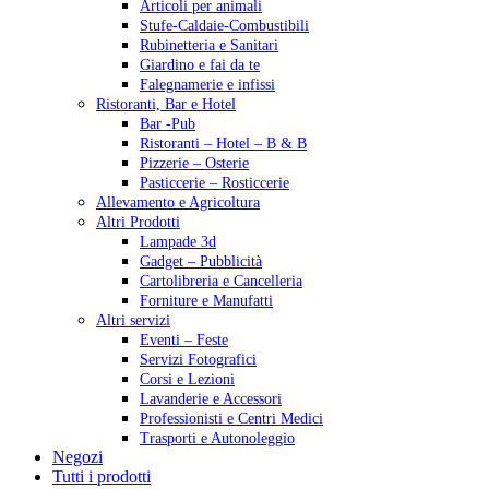
Articoli per animali
Stufe-Caldaie-Combustibili
Rubinetteria e Sanitari
Giardino e fai da te
Falegnamerie e infissi
Ristoranti, Bar e Hotel
Bar -Pub
Ristoranti – Hotel – B & B
Pizzerie – Osterie
Pasticcerie – Rosticcerie
Allevamento e Agricoltura
Altri Prodotti
Lampade 3d
Gadget – Pubblicità
Cartolibreria e Cancelleria
Forniture e Manufatti
Altri servizi
Eventi – Feste
Servizi Fotografici
Corsi e Lezioni
Lavanderie e Accessori
Professionisti e Centri Medici
Trasporti e Autonoleggio
Negozi
Tutti i prodotti