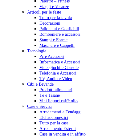
Palestre – Fitness
Viaggi e Vacanze
Articoli per le feste
Tutto per la tavola
Decorazioni
Palloncini e Gonfiabili
Bomboniere e accessori
Stampi e Forme
Maschere e Cappelli
Tecnologie
Pc e Accessori
Informatica e Accessori
Videogiochi e Console
Telefonia e Accessori
TV, Audio e Video
Cibi e Bevande
Prodotti alimentari
Tè e Tisane
Vini liquori caffè olio
Case e Servizi
Arredamenti e Tendaggi
Elettrodomestici
Tutto per la casa
Arredamento Esterni
Case in vendita e in affitto