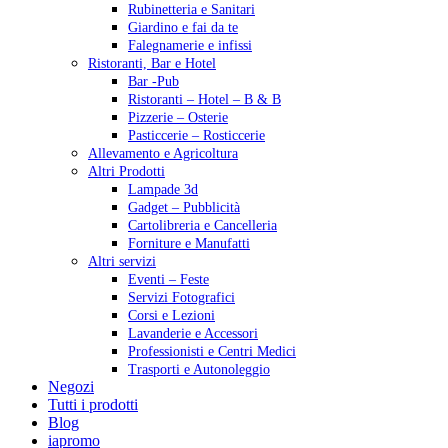
Rubinetteria e Sanitari
Giardino e fai da te
Falegnamerie e infissi
Ristoranti, Bar e Hotel
Bar -Pub
Ristoranti – Hotel – B & B
Pizzerie – Osterie
Pasticcerie – Rosticcerie
Allevamento e Agricoltura
Altri Prodotti
Lampade 3d
Gadget – Pubblicità
Cartolibreria e Cancelleria
Forniture e Manufatti
Altri servizi
Eventi – Feste
Servizi Fotografici
Corsi e Lezioni
Lavanderie e Accessori
Professionisti e Centri Medici
Trasporti e Autonoleggio
Negozi
Tutti i prodotti
Blog
iapromo