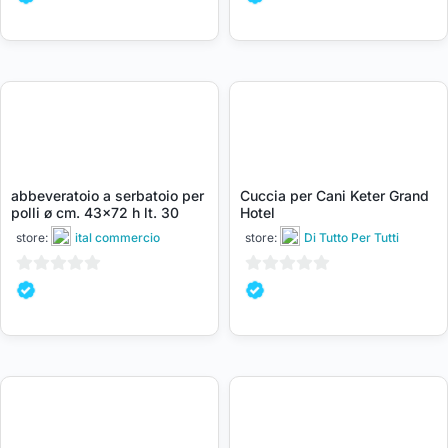
su
su
5
5
abbeveratoio a serbatoio per
Cuccia per Cani Keter Grand
polli ø cm. 43×72 h lt. 30
Hotel
store:
ital commercio
store:
Di Tutto Per Tutti
0
0
su
su
5
5