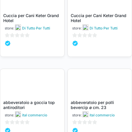
Cuccia per Cani Keter Grand
Cuccia per Cani Keter Grand
Hotel
Hotel
store:
Di Tutto Per Tutti
store:
Di Tutto Per Tutti
0
0
su
su
5
5
abbeveratoio a goccia top
abbeveratoio per polli
antiroditori
bevercip ø cm. 23
store:
ital commercio
store:
ital commercio
0
0