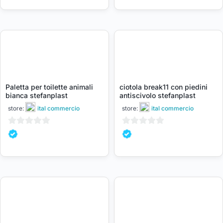
5
5
Paletta per toilette animali
ciotola break11 con piedini
bianca stefanplast
antiscivolo stefanplast
store:
ital commercio
store:
ital commercio
0
0
su
su
5
5