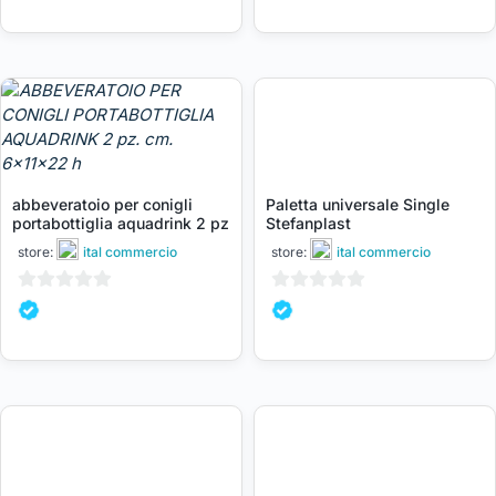
su
su
5
5
abbeveratoio per conigli
Paletta universale Single
portabottiglia aquadrink 2 pz
Stefanplast
store:
ital commercio
store:
ital commercio
0
0
su
su
5
5