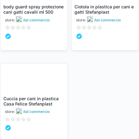
body guard spray protezione
Ciotola in plastica per cani e
cani gatti cavalli ml 500
gatti Stefanplast
store:
ital commercio
store:
ital commercio
0
0
su
su
5
5
Cuccia per cani in plastica
Casa Felice Stefanplast
store:
ital commercio
0
su