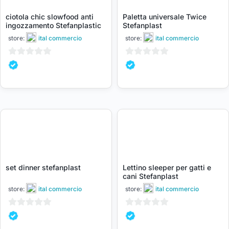
ciotola chic slowfood anti
Paletta universale Twice
ingozzamento Stefanplastic
Stefanplast
store:
ital commercio
store:
ital commercio
0
0
su
su
5
5
set dinner stefanplast
Lettino sleeper per gatti e
cani Stefanplast
store:
ital commercio
store:
ital commercio
0
0
su
su