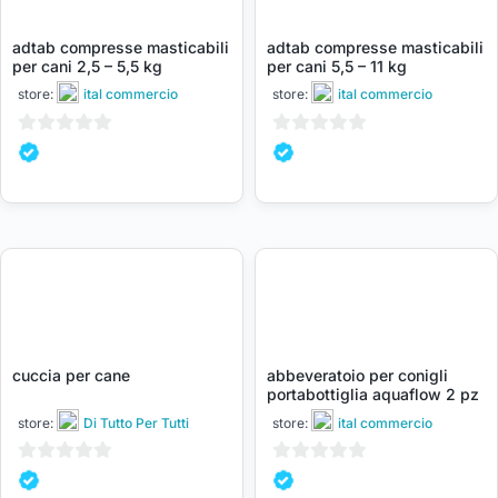
adtab compresse masticabili
adtab compresse masticabili
per cani 2,5 – 5,5 kg
per cani 5,5 – 11 kg
store:
ital commercio
store:
ital commercio
0
0
su
su
5
5
cuccia per cane
abbeveratoio per conigli
portabottiglia aquaflow 2 pz
store:
Di Tutto Per Tutti
store:
ital commercio
0
0