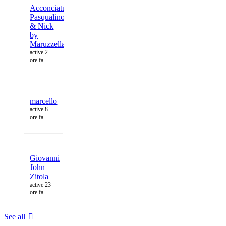
Acconciature
Pasqualino
& Nick
by
Maruzzella
active 2
ore fa
marcello
active 8
ore fa
Giovanni
John
Zitola
active 23
ore fa
See all