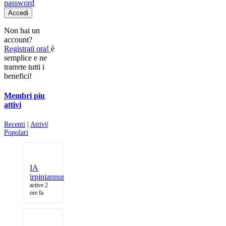
password
Accedi
Non hai un
account?
Registrati ora!
è
semplice e ne
trarrete tutti i
benefici!
Membri piu
attivi
Recenti
|
Attivi
|
Popolari
IA
irpiniannunci.it
active 2
ore fa