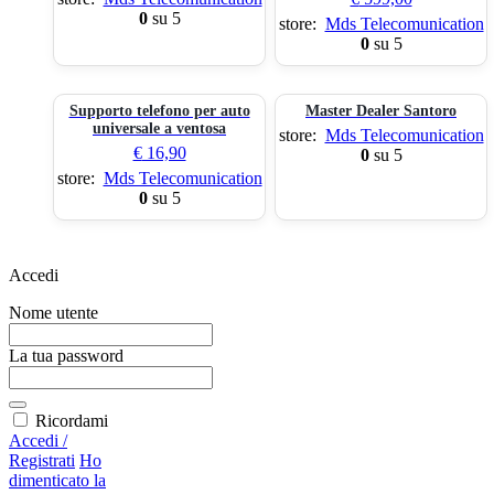
0
su 5
store:
Mds Telecomunication
0
su 5
Supporto telefono per auto
Master Dealer Santoro
universale a ventosa
store:
Mds Telecomunication
€
16,90
0
su 5
store:
Mds Telecomunication
0
su 5
Accedi
Nome utente
La tua password
Ricordami
Accedi /
Registrati
Ho
dimenticato la