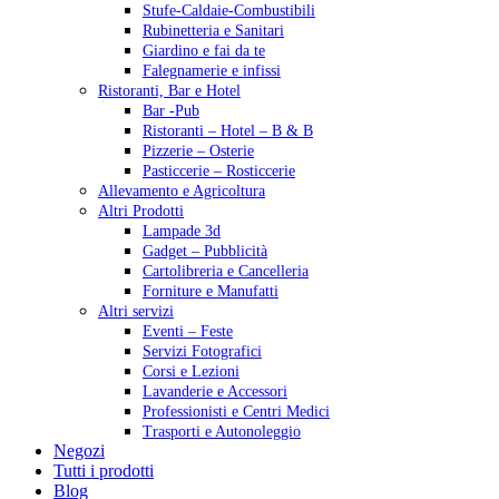
Stufe-Caldaie-Combustibili
Rubinetteria e Sanitari
Giardino e fai da te
Falegnamerie e infissi
Ristoranti, Bar e Hotel
Bar -Pub
Ristoranti – Hotel – B & B
Pizzerie – Osterie
Pasticcerie – Rosticcerie
Allevamento e Agricoltura
Altri Prodotti
Lampade 3d
Gadget – Pubblicità
Cartolibreria e Cancelleria
Forniture e Manufatti
Altri servizi
Eventi – Feste
Servizi Fotografici
Corsi e Lezioni
Lavanderie e Accessori
Professionisti e Centri Medici
Trasporti e Autonoleggio
Negozi
Tutti i prodotti
Blog