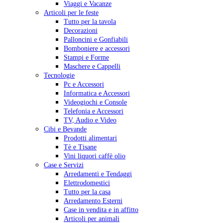
Viaggi e Vacanze
Articoli per le feste
Tutto per la tavola
Decorazioni
Palloncini e Gonfiabili
Bomboniere e accessori
Stampi e Forme
Maschere e Cappelli
Tecnologie
Pc e Accessori
Informatica e Accessori
Videogiochi e Console
Telefonia e Accessori
TV, Audio e Video
Cibi e Bevande
Prodotti alimentari
Tè e Tisane
Vini liquori caffè olio
Case e Servizi
Arredamenti e Tendaggi
Elettrodomestici
Tutto per la casa
Arredamento Esterni
Case in vendita e in affitto
Articoli per animali