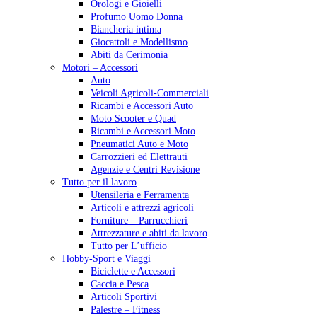
Orologi e Gioielli
Profumo Uomo Donna
Biancheria intima
Giocattoli e Modellismo
Abiti da Cerimonia
Motori – Accessori
Auto
Veicoli Agricoli-Commerciali
Ricambi e Accessori Auto
Moto Scooter e Quad
Ricambi e Accessori Moto
Pneumatici Auto e Moto
Carrozzieri ed Elettrauti
Agenzie e Centri Revisione
Tutto per il lavoro
Utensileria e Ferramenta
Articoli e attrezzi agricoli
Forniture – Parrucchieri
Attrezzature e abiti da lavoro
Tutto per L’ufficio
Hobby-Sport e Viaggi
Biciclette e Accessori
Caccia e Pesca
Articoli Sportivi
Palestre – Fitness