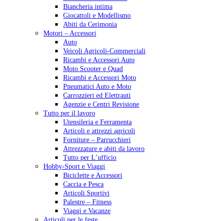
Biancheria intima
Giocattoli e Modellismo
Abiti da Cerimonia
Motori – Accessori
Auto
Veicoli Agricoli-Commerciali
Ricambi e Accessori Auto
Moto Scooter e Quad
Ricambi e Accessori Moto
Pneumatici Auto e Moto
Carrozzieri ed Elettrauti
Agenzie e Centri Revisione
Tutto per il lavoro
Utensileria e Ferramenta
Articoli e attrezzi agricoli
Forniture – Parrucchieri
Attrezzature e abiti da lavoro
Tutto per L’ufficio
Hobby-Sport e Viaggi
Biciclette e Accessori
Caccia e Pesca
Articoli Sportivi
Palestre – Fitness
Viaggi e Vacanze
Articoli per le feste