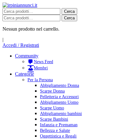
Salta
al
Cerca:
Cerca
contenuto
Cerca:
Cerca
Nessun prodotto nel carrello.
|
Accedi / Registrati
Community
News Feed
Membri
Categorie
Per la Persona
Abbigliamento Donna
Scarpe Donna
Pelletteria e Accessori
Abbigliamento Uomo
Scarpe Uomo
Abbigliamento bambini
Scarpe Bambini
Infanzia e Premaman
Bellezza e Salute
Oggettistica e Regali