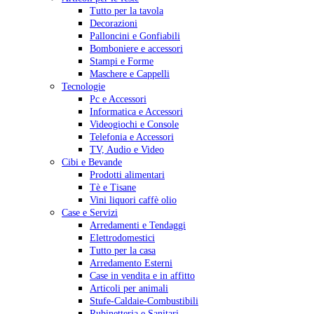
Tutto per la tavola
Decorazioni
Palloncini e Gonfiabili
Bomboniere e accessori
Stampi e Forme
Maschere e Cappelli
Tecnologie
Pc e Accessori
Informatica e Accessori
Videogiochi e Console
Telefonia e Accessori
TV, Audio e Video
Cibi e Bevande
Prodotti alimentari
Tè e Tisane
Vini liquori caffè olio
Case e Servizi
Arredamenti e Tendaggi
Elettrodomestici
Tutto per la casa
Arredamento Esterni
Case in vendita e in affitto
Articoli per animali
Stufe-Caldaie-Combustibili
Rubinetteria e Sanitari