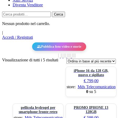
Altri Servizi
Diventa Venditore
Cerca:
Cerca
Nessun prodotto nel carrello.
|
Accedi / Registrati
Pubblica foto video e storie
Sorted
Visualizzazione di tutti i 5 risultati
by
latest
iPhone 16 da 128 GB,
nuovo e sigillato
€
799,00
store:
Mds Telecomunication
0
su 5
pellicola hydrogel per
PROMO IPHONE 13
smartphone fronte retro
128GB
store:
Mds Telecomunication
€
599,00