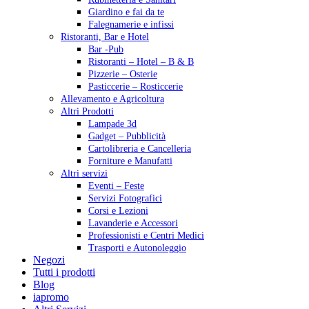
Giardino e fai da te
Falegnamerie e infissi
Ristoranti, Bar e Hotel
Bar -Pub
Ristoranti – Hotel – B & B
Pizzerie – Osterie
Pasticcerie – Rosticcerie
Allevamento e Agricoltura
Altri Prodotti
Lampade 3d
Gadget – Pubblicità
Cartolibreria e Cancelleria
Forniture e Manufatti
Altri servizi
Eventi – Feste
Servizi Fotografici
Corsi e Lezioni
Lavanderie e Accessori
Professionisti e Centri Medici
Trasporti e Autonoleggio
Negozi
Tutti i prodotti
Blog
iapromo