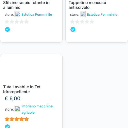
Sfilzino rasoio rotante in
Tappetino monouso
alluminio
antiscivolo
store:
Estetica Femminile
store:
Estetica Femminile
0
0
su
su
5
5
Tuta Lavabile In Tnt
Idrorepellente
€
6,00
Imbriano macchine
store:
agricole
5