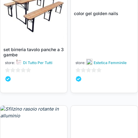
color gel golden nails
set birreria tavolo panche a 3
gambe
store:
Di Tutto Per Tutti
store:
Estetica Femminile
0
0
su
su
5
5