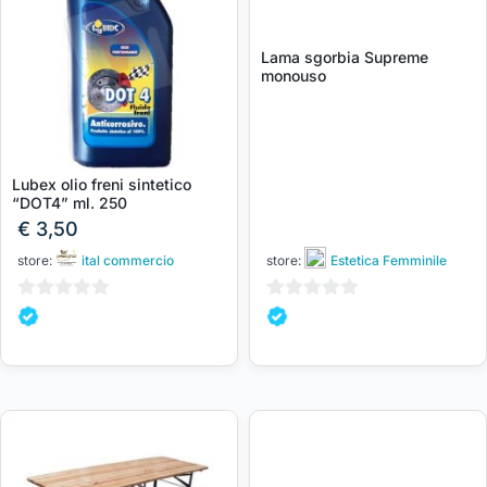
Lama sgorbia Supreme
monouso
Lubex olio freni sintetico
“DOT4” ml. 250
€
3,50
store:
ital commercio
store:
Estetica Femminile
0
0
su
su
5
5