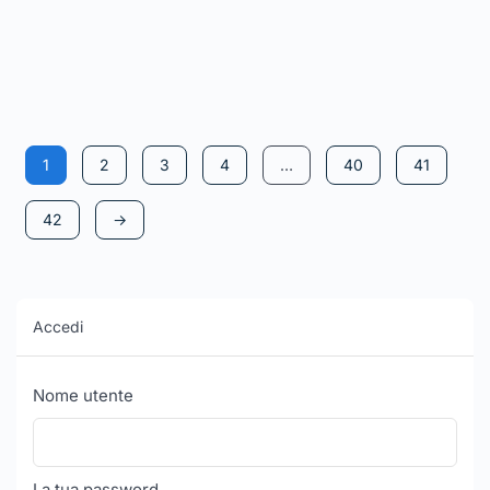
agricole
5
su 5
1
2
3
4
…
40
41
42
→
Accedi
Nome utente
La tua password