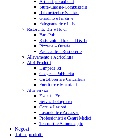
Articoli per animali
Stufe-Caldaie-Combustibili
Rubinetteria e Sanitari
Giardino e fai da te
Falegnamerie e infissi
Ristoranti, Bar e Hotel
Bar -Pub
Ristoranti – Hotel – B & B
Pizzerie – Osterie
Pasticcerie – Rosticcerie
Allevamento e Agricoltura
Altri Prodotti
Lampade 3d
Gadget – Pubblicità
Cartolibreria e Cancelleria
Forniture e Manufatti
Altri servizi
Eventi – Feste
Servizi Fotografici
Corsi e Lezioni
Lavanderie e Accessori
Professionisti e Centri Medici
Trasporti e Autonoleggio
Negozi
Tutti i prodotti