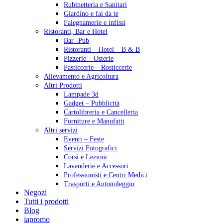
Rubinetteria e Sanitari
Giardino e fai da te
Falegnamerie e infissi
Ristoranti, Bar e Hotel
Bar -Pub
Ristoranti – Hotel – B & B
Pizzerie – Osterie
Pasticcerie – Rosticcerie
Allevamento e Agricoltura
Altri Prodotti
Lampade 3d
Gadget – Pubblicità
Cartolibreria e Cancelleria
Forniture e Manufatti
Altri servizi
Eventi – Feste
Servizi Fotografici
Corsi e Lezioni
Lavanderie e Accessori
Professionisti e Centri Medici
Trasporti e Autonoleggio
Negozi
Tutti i prodotti
Blog
iapromo