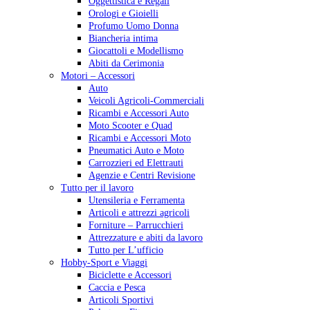
Oggettistica e Regali
Orologi e Gioielli
Profumo Uomo Donna
Biancheria intima
Giocattoli e Modellismo
Abiti da Cerimonia
Motori – Accessori
Auto
Veicoli Agricoli-Commerciali
Ricambi e Accessori Auto
Moto Scooter e Quad
Ricambi e Accessori Moto
Pneumatici Auto e Moto
Carrozzieri ed Elettrauti
Agenzie e Centri Revisione
Tutto per il lavoro
Utensileria e Ferramenta
Articoli e attrezzi agricoli
Forniture – Parrucchieri
Attrezzature e abiti da lavoro
Tutto per L’ufficio
Hobby-Sport e Viaggi
Biciclette e Accessori
Caccia e Pesca
Articoli Sportivi