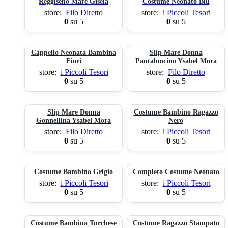
Reggiseno Mare Gisela
Costume Neonato Blu
store:
Filo Diretto
store:
i Piccoli Tesori
0
su 5
0
su 5
Cappello Neonata Bambina
Slip Mare Donna
Fiori
Pantaloncino Ysabel Mora
store:
i Piccoli Tesori
store:
Filo Diretto
0
su 5
0
su 5
Slip Mare Donna
Costume Bambino Ragazzo
Gonnellina Ysabel Mora
Nero
store:
Filo Diretto
store:
i Piccoli Tesori
0
su 5
0
su 5
Costume Bambino Grigio
Completo Costume Neonato
store:
i Piccoli Tesori
store:
i Piccoli Tesori
0
su 5
0
su 5
Costume Bambina Turchese
Costume Ragazzo Stampato