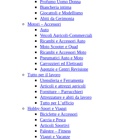
Profumo Uomo Donna
Biancheria intima
Giocattoli e Modellismo
Abiti da Cerimonia
Motori – Accessori
Auto
Veicoli Agricoli-Commerciali
Ricambi e Accessori Auto
Moto Scooter e Quad
Ricambi e Accessori Moto
Pneumatici Auto e Moto
Carrozzieri ed Elettrauti
Agenzie e Centri Revisione
Tutto per il lavoro
Utensileria e Ferramenta
Articoli e attrezzi agricoli
Forniture – Parrucchieri
Attrezzature e abiti da lavoro
Tutto per L’ufficio
Hobby-Sport e Viaggi
Biciclette e Accessori
Caccia e Pesca
Articoli Sportivi
Palestre – Fitness
Viaggi e Vacanze