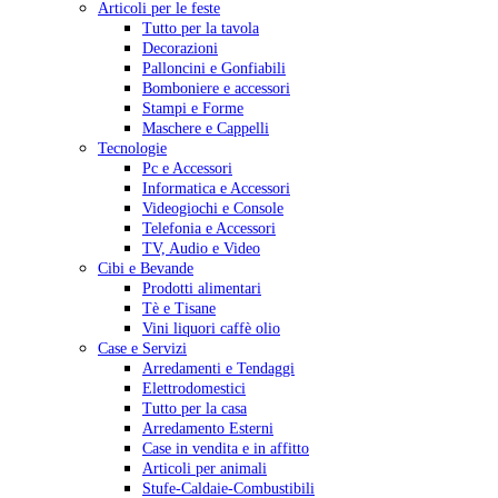
Articoli per le feste
Tutto per la tavola
Decorazioni
Palloncini e Gonfiabili
Bomboniere e accessori
Stampi e Forme
Maschere e Cappelli
Tecnologie
Pc e Accessori
Informatica e Accessori
Videogiochi e Console
Telefonia e Accessori
TV, Audio e Video
Cibi e Bevande
Prodotti alimentari
Tè e Tisane
Vini liquori caffè olio
Case e Servizi
Arredamenti e Tendaggi
Elettrodomestici
Tutto per la casa
Arredamento Esterni
Case in vendita e in affitto
Articoli per animali
Stufe-Caldaie-Combustibili