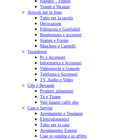
Palestre – Fitness
Viaggi e Vacanze
Articoli per le feste
Tutto per la tavola
Decorazioni
Palloncini e Gonfiabili
Bomboniere e accessori
Stampi e Forme
Maschere e Cappelli
Tecnologie
Pc e Accessori
Informatica e Accessori
Videogiochi e Console
Telefonia e Accessori
TV, Audio e Video
Cibi e Bevande
Prodotti alimentari
Tè e Tisane
Vini liquori caffè olio
Case e Servizi
Arredamenti e Tendaggi
Elettrodomestici
Tutto per la casa
Arredamento Esterni
Case in vendita e in affitto