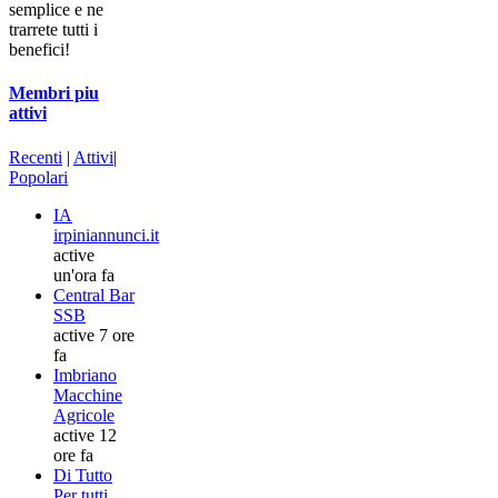
semplice e ne
trarrete tutti i
benefici!
Membri piu
attivi
Recenti
|
Attivi
|
Popolari
IA
irpiniannunci.it
active
un'ora fa
Central Bar
SSB
active 7 ore
fa
Imbriano
Macchine
Agricole
active 12
ore fa
Di Tutto
Per tutti