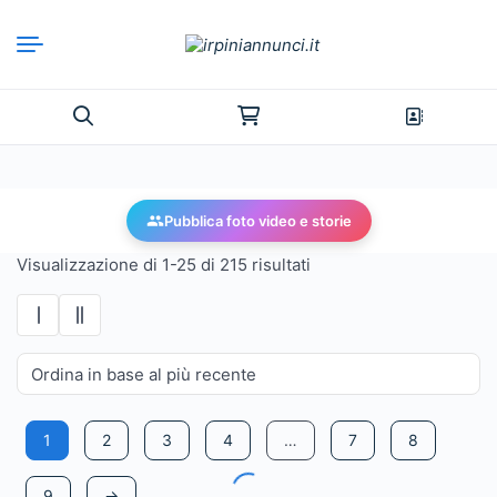
Pubblica foto video e storie
Visualizzazione di 1-25 di 215 risultati
1
2
3
4
…
7
8
9
→