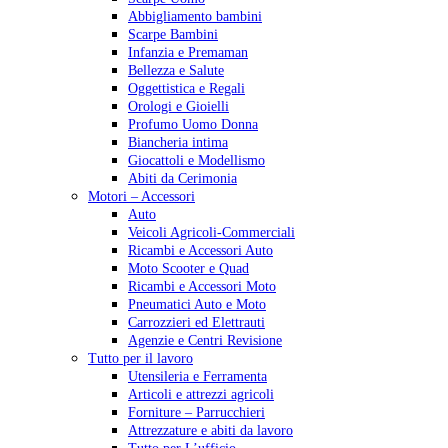
Abbigliamento bambini
Scarpe Bambini
Infanzia e Premaman
Bellezza e Salute
Oggettistica e Regali
Orologi e Gioielli
Profumo Uomo Donna
Biancheria intima
Giocattoli e Modellismo
Abiti da Cerimonia
Motori – Accessori
Auto
Veicoli Agricoli-Commerciali
Ricambi e Accessori Auto
Moto Scooter e Quad
Ricambi e Accessori Moto
Pneumatici Auto e Moto
Carrozzieri ed Elettrauti
Agenzie e Centri Revisione
Tutto per il lavoro
Utensileria e Ferramenta
Articoli e attrezzi agricoli
Forniture – Parrucchieri
Attrezzature e abiti da lavoro