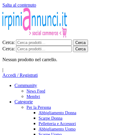
Salta al contenuto
Cerca:
Cerca
Cerca:
Cerca
Nessun prodotto nel carrello.
|
Accedi / Registrati
Community
News Feed
Membri
Categorie
Per la Persona
Abbigliamento Donna
Scarpe Donna
Pelletteria e Accessori
Abbigliamento Uomo
Scarpe Uomo