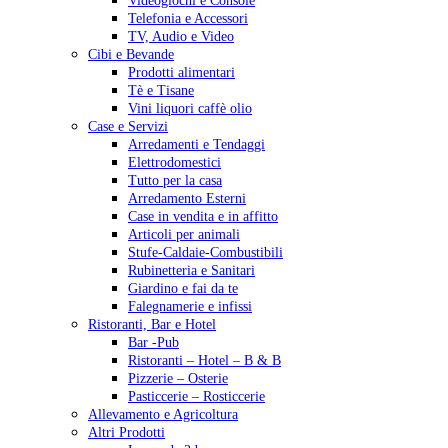
Videogiochi e Console
Telefonia e Accessori
TV, Audio e Video
Cibi e Bevande
Prodotti alimentari
Tè e Tisane
Vini liquori caffè olio
Case e Servizi
Arredamenti e Tendaggi
Elettrodomestici
Tutto per la casa
Arredamento Esterni
Case in vendita e in affitto
Articoli per animali
Stufe-Caldaie-Combustibili
Rubinetteria e Sanitari
Giardino e fai da te
Falegnamerie e infissi
Ristoranti, Bar e Hotel
Bar -Pub
Ristoranti – Hotel – B & B
Pizzerie – Osterie
Pasticcerie – Rosticcerie
Allevamento e Agricoltura
Altri Prodotti