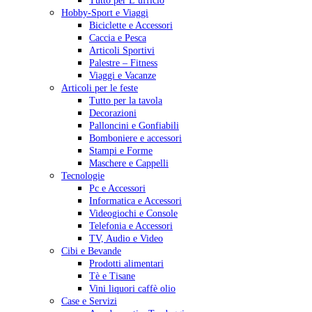
Tutto per L’ufficio
Hobby-Sport e Viaggi
Biciclette e Accessori
Caccia e Pesca
Articoli Sportivi
Palestre – Fitness
Viaggi e Vacanze
Articoli per le feste
Tutto per la tavola
Decorazioni
Palloncini e Gonfiabili
Bomboniere e accessori
Stampi e Forme
Maschere e Cappelli
Tecnologie
Pc e Accessori
Informatica e Accessori
Videogiochi e Console
Telefonia e Accessori
TV, Audio e Video
Cibi e Bevande
Prodotti alimentari
Tè e Tisane
Vini liquori caffè olio
Case e Servizi