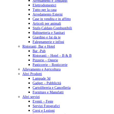
Arredamenti e Tendaggi
Elettrodomestici
Tutto per la casa
Arredamento Esterni
Case in vendita e in affitto
Articoli per animali
Stufe-Caldaie-Combustibili
Rubinetteria e Sanitari
Giardino e fai da te
Falegnamerie e infissi
Ristoranti, Bar e Hotel
Bar -Pub
Ristoranti – Hotel – B & B
Pizzerie – Osterie
Pasticcerie – Rosticcerie
Allevamento e Agricoltura
Altri Prodotti
Lampade 3d
Gadget – Pubblicità
Cartolibreria e Cancelleria
Forniture e Manufatti
Altri servizi
Eventi – Feste
Servizi Fotografici
Corsi e Lezioni