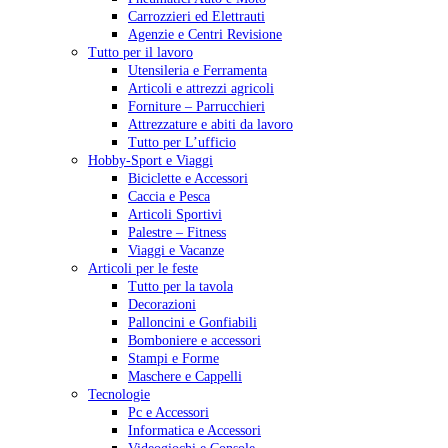
Carrozzieri ed Elettrauti
Agenzie e Centri Revisione
Tutto per il lavoro
Utensileria e Ferramenta
Articoli e attrezzi agricoli
Forniture – Parrucchieri
Attrezzature e abiti da lavoro
Tutto per L’ufficio
Hobby-Sport e Viaggi
Biciclette e Accessori
Caccia e Pesca
Articoli Sportivi
Palestre – Fitness
Viaggi e Vacanze
Articoli per le feste
Tutto per la tavola
Decorazioni
Palloncini e Gonfiabili
Bomboniere e accessori
Stampi e Forme
Maschere e Cappelli
Tecnologie
Pc e Accessori
Informatica e Accessori