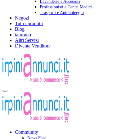
Lavanderie e Accessori
Professionisti e Centri Medici
Trasporti e Autonoleggio
Negozi
Tutti i prodotti
Blog
iapromo
Altri Servizi
Diventa Venditore
Community
News Feed