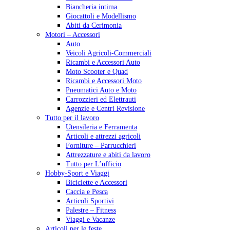
Biancheria intima
Giocattoli e Modellismo
Abiti da Cerimonia
Motori – Accessori
Auto
Veicoli Agricoli-Commerciali
Ricambi e Accessori Auto
Moto Scooter e Quad
Ricambi e Accessori Moto
Pneumatici Auto e Moto
Carrozzieri ed Elettrauti
Agenzie e Centri Revisione
Tutto per il lavoro
Utensileria e Ferramenta
Articoli e attrezzi agricoli
Forniture – Parrucchieri
Attrezzature e abiti da lavoro
Tutto per L’ufficio
Hobby-Sport e Viaggi
Biciclette e Accessori
Caccia e Pesca
Articoli Sportivi
Palestre – Fitness
Viaggi e Vacanze
Articoli per le feste