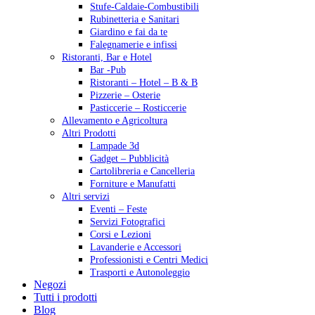
Stufe-Caldaie-Combustibili
Rubinetteria e Sanitari
Giardino e fai da te
Falegnamerie e infissi
Ristoranti, Bar e Hotel
Bar -Pub
Ristoranti – Hotel – B & B
Pizzerie – Osterie
Pasticcerie – Rosticcerie
Allevamento e Agricoltura
Altri Prodotti
Lampade 3d
Gadget – Pubblicità
Cartolibreria e Cancelleria
Forniture e Manufatti
Altri servizi
Eventi – Feste
Servizi Fotografici
Corsi e Lezioni
Lavanderie e Accessori
Professionisti e Centri Medici
Trasporti e Autonoleggio
Negozi
Tutti i prodotti
Blog