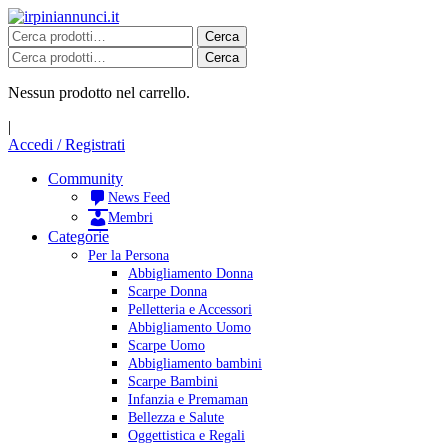
Salta
al
Cerca:
Cerca
contenuto
Cerca:
Cerca
Nessun prodotto nel carrello.
|
Accedi / Registrati
Community
News Feed
Membri
Categorie
Per la Persona
Abbigliamento Donna
Scarpe Donna
Pelletteria e Accessori
Abbigliamento Uomo
Scarpe Uomo
Abbigliamento bambini
Scarpe Bambini
Infanzia e Premaman
Bellezza e Salute
Oggettistica e Regali