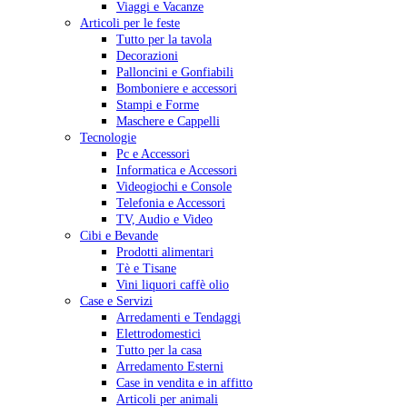
Viaggi e Vacanze
Articoli per le feste
Tutto per la tavola
Decorazioni
Palloncini e Gonfiabili
Bomboniere e accessori
Stampi e Forme
Maschere e Cappelli
Tecnologie
Pc e Accessori
Informatica e Accessori
Videogiochi e Console
Telefonia e Accessori
TV, Audio e Video
Cibi e Bevande
Prodotti alimentari
Tè e Tisane
Vini liquori caffè olio
Case e Servizi
Arredamenti e Tendaggi
Elettrodomestici
Tutto per la casa
Arredamento Esterni
Case in vendita e in affitto
Articoli per animali