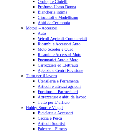
Orologi e Gioielli
Profumo Uomo Donna
Biancheria intima
Giocattoli e Modellismo
Abiti da Cerimonia
Motori – Accessori
Auto
Veicoli Agricoli-Commerciali
Ricambi e Accessori Auto
Moto Scooter e Quad
Ricambi e Accessori Moto
Pneumatici Auto e Moto
Carrozzieri ed Elettrauti
Agenzie e Centri Revisione
Tutto per il lavoro
Utensileria e Ferramenta
Articoli e attrezzi agricoli
Forniture – Parrucchieri
Attrezzature e abiti da lavoro
Tutto per L’ufficio
Hobby-Sport e Viaggi
Biciclette e Accessori
Caccia e Pesca
Articoli Sportivi
Palestre – Fitness