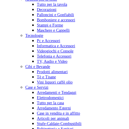
Tutto per la tavola
Decorazioni
Palloncini e Gonfiabili
Bomboniere e accessori
Stampi e Forme
Maschere e Cappelli
Tecnologie
Pc e Accessori
Informatica e Accessori
Videogiochi e Console
Telefonia e Accessori
TV, Audio e Video
Cibi e Bevande
Prodotti alimentari
Tè e Tisane
Vini liquori caffè olio
Case e Servizi
Arredamenti e Tendaggi
Elettrodomestici
Tutto per la casa
Arredamento Esterni
Case in vendita e in affitto
Articoli per animali
Stufe-Caldaie-Combustibili
Rubinetteria e Sanitari