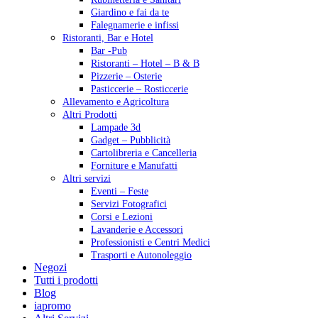
Giardino e fai da te
Falegnamerie e infissi
Ristoranti, Bar e Hotel
Bar -Pub
Ristoranti – Hotel – B & B
Pizzerie – Osterie
Pasticcerie – Rosticcerie
Allevamento e Agricoltura
Altri Prodotti
Lampade 3d
Gadget – Pubblicità
Cartolibreria e Cancelleria
Forniture e Manufatti
Altri servizi
Eventi – Feste
Servizi Fotografici
Corsi e Lezioni
Lavanderie e Accessori
Professionisti e Centri Medici
Trasporti e Autonoleggio
Negozi
Tutti i prodotti
Blog
iapromo