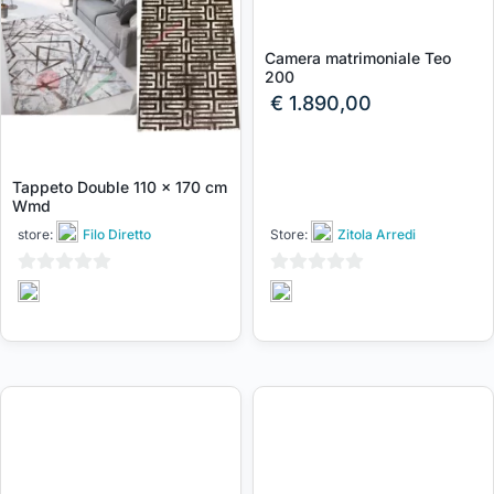
Camera matrimoniale Teo
200
€
1.890,00
Tappeto Double 110 x 170 cm
Wmd
store:
Filo Diretto
Store:
Zitola Arredi
0
0
su
su
5
5