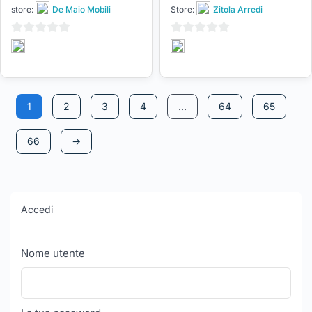
store:
De Maio Mobili
Store:
Zitola Arredi
0
0
su
su
5
5
1
2
3
4
…
64
65
66
→
Accedi
Nome utente