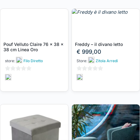
Pouf Velluto Claire 76 x 38 x
Freddy – il divano letto
38 cm Linea Oro
€
999,00
store:
Filo Diretto
Store:
Zitola Arredi
0
0
su
su
5
5