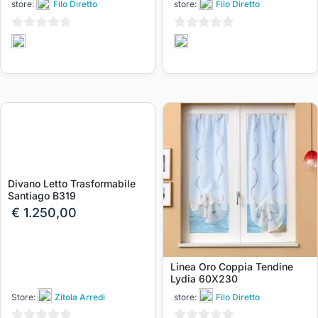
store:
Filo Diretto
store:
Filo Diretto
0
0
su
su
5
5
Divano Letto Trasformabile
Santiago B319
€
1.250,00
Linea Oro Coppia Tendine
Lydia 60X230
Store:
Zitola Arredi
store:
Filo Diretto