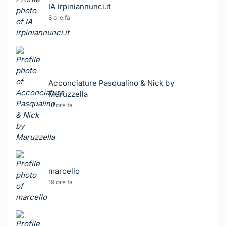
IA irpiniannunci.it
8 ore fa
Acconciature Pasqualino & Nick by
Maruzzella
13 ore fa
marcello
19 ore fa