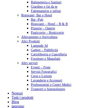
Rubinetteria e Sanitari
Giardino e fai da te
Falegnamerie e infissi
Ristoranti, Bar e Hotel
Bar -Pub
Ristoranti – Hotel – B & B
Pizzerie – Osterie
Pasticcerie – Rosticcerie
Allevamento e Agricoltura
Altri Prodotti
Lampade 3d
Gadget – Pubblicità
Cartolibreria e Cancelleria
Forniture e Manufatti
Altri servizi
Eventi – Feste
Servizi Fotografici
Corsi e Lezioni
Lavanderie e Accessori
Professionisti e Centri Medici
Trasporti e Autonoleggio
Negozi
Tutti i prodotti
Blog
iapromo