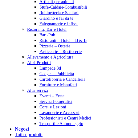
Articoli per animali
Stufe-Caldaie-Combustibili
Rubinetteria e Sanitari
Giardino e fai da te
Falegnamerie e infissi
Ristoranti, Bar e Hotel
Bar -Pub
Ristoranti – Hotel – B & B
Pizzerie – Osterie
Pasticcerie – Rosticcerie
Allevamento e Agricoltura
Altri Prodotti
Lampade 3d
Gadget – Pubblicità
Cartolibreria e Cancelleria
Forniture e Manufatti
Altri servizi
Eventi – Feste
Servizi Fotografici
Corsi e Lezioni
Lavanderie e Accessori
Professionisti e Centri Medici
Trasporti e Autonoleggio
Negozi
Tutti i prodotti