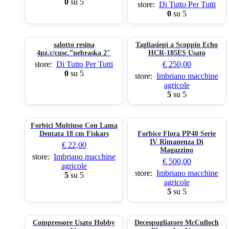
0
su 5
store:
Di Tutto Per Tutti
0
su 5
salotto resina
Tagliasiepi a Scoppio Echo
4pz.c/cusc.”nebraska 2″
HCR-185ES Usato
store:
Di Tutto Per Tutti
€
250,00
0
su 5
store:
Imbriano macchine
agricole
5
su 5
Forbici Multiuso Con Lama
Dentata 18 cm Fiskars
Forbice Flora PP40 Serie
IV Rimanenza Di
€
22,00
Magazzino
store:
Imbriano macchine
€
500,00
agricole
store:
Imbriano macchine
5
su 5
agricole
5
su 5
Compressore Usato Hobby
Decespugliatore McCulloch