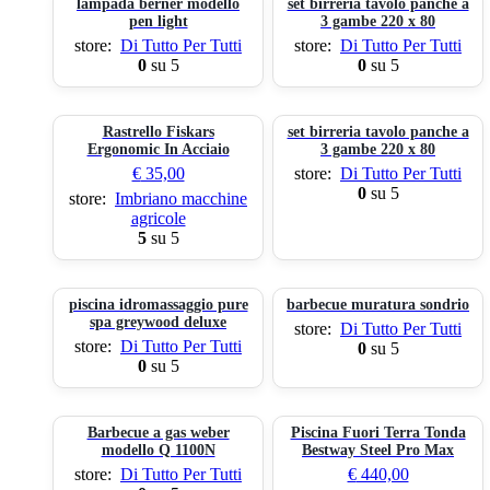
lampada berner modello
set birreria tavolo panche a
pen light
3 gambe 220 x 80
store:
Di Tutto Per Tutti
store:
Di Tutto Per Tutti
0
su 5
0
su 5
Rastrello Fiskars
set birreria tavolo panche a
Ergonomic In Acciaio
3 gambe 220 x 80
€
35,00
store:
Di Tutto Per Tutti
0
su 5
store:
Imbriano macchine
agricole
5
su 5
piscina idromassaggio pure
barbecue muratura sondrio
spa greywood deluxe
store:
Di Tutto Per Tutti
store:
Di Tutto Per Tutti
0
su 5
0
su 5
Barbecue a gas weber
Piscina Fuori Terra Tonda
modello Q 1100N
Bestway Steel Pro Max
store:
Di Tutto Per Tutti
€
440,00