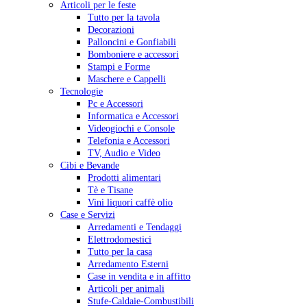
Articoli per le feste
Tutto per la tavola
Decorazioni
Palloncini e Gonfiabili
Bomboniere e accessori
Stampi e Forme
Maschere e Cappelli
Tecnologie
Pc e Accessori
Informatica e Accessori
Videogiochi e Console
Telefonia e Accessori
TV, Audio e Video
Cibi e Bevande
Prodotti alimentari
Tè e Tisane
Vini liquori caffè olio
Case e Servizi
Arredamenti e Tendaggi
Elettrodomestici
Tutto per la casa
Arredamento Esterni
Case in vendita e in affitto
Articoli per animali
Stufe-Caldaie-Combustibili