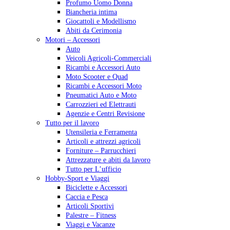
Profumo Uomo Donna
Biancheria intima
Giocattoli e Modellismo
Abiti da Cerimonia
Motori – Accessori
Auto
Veicoli Agricoli-Commerciali
Ricambi e Accessori Auto
Moto Scooter e Quad
Ricambi e Accessori Moto
Pneumatici Auto e Moto
Carrozzieri ed Elettrauti
Agenzie e Centri Revisione
Tutto per il lavoro
Utensileria e Ferramenta
Articoli e attrezzi agricoli
Forniture – Parrucchieri
Attrezzature e abiti da lavoro
Tutto per L’ufficio
Hobby-Sport e Viaggi
Biciclette e Accessori
Caccia e Pesca
Articoli Sportivi
Palestre – Fitness
Viaggi e Vacanze