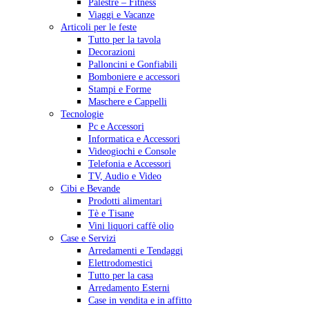
Palestre – Fitness
Viaggi e Vacanze
Articoli per le feste
Tutto per la tavola
Decorazioni
Palloncini e Gonfiabili
Bomboniere e accessori
Stampi e Forme
Maschere e Cappelli
Tecnologie
Pc e Accessori
Informatica e Accessori
Videogiochi e Console
Telefonia e Accessori
TV, Audio e Video
Cibi e Bevande
Prodotti alimentari
Tè e Tisane
Vini liquori caffè olio
Case e Servizi
Arredamenti e Tendaggi
Elettrodomestici
Tutto per la casa
Arredamento Esterni
Case in vendita e in affitto