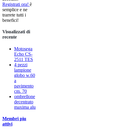
Registrati ora!
è
semplice e ne
trarrete tutti i
benefici!
Visualizzati di
recente
Motosega
Echo CS-
2511 TES
4 pezzi
lampione
globo w.60
a
pavimento
cm. 70
ombrellone
decentrato
maxima alu
Membri piu
attivi