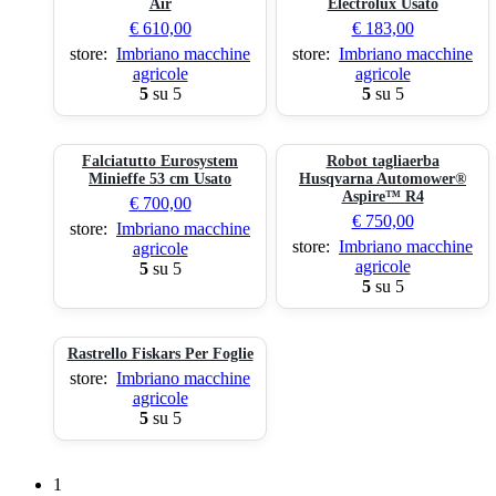
Air
Electrolux Usato
€
610,00
€
183,00
store:
Imbriano macchine
store:
Imbriano macchine
agricole
agricole
5
su 5
5
su 5
Falciatutto Eurosystem
Robot tagliaerba
Minieffe 53 cm Usato
Husqvarna Automower®
Aspire™ R4
€
700,00
€
750,00
store:
Imbriano macchine
store:
Imbriano macchine
agricole
agricole
5
su 5
5
su 5
Rastrello Fiskars Per Foglie
store:
Imbriano macchine
agricole
5
su 5
1