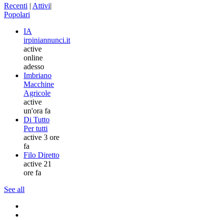
Recenti
|
Attivi
|
Popolari
IA
irpiniannunci.it
active
online
adesso
Imbriano
Macchine
Agricole
active
un'ora fa
Di Tutto
Per tutti
active 3 ore
fa
Filo Diretto
active 21
ore fa
See all