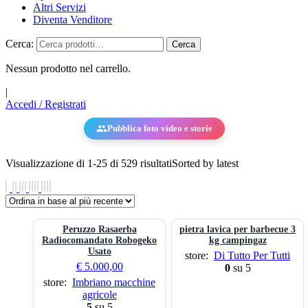
Altri Servizi
Diventa Venditore
Cerca:
Cerca
Nessun prodotto nel carrello.
|
Accedi / Registrati
Pubblica foto video e storie
Visualizzazione di 1-25 di 529 risultati
Sorted by latest
Peruzzo Rasaerba
pietra lavica per barbecue 3
Radiocomandato Robogeko
kg campingaz
Usato
store:
Di Tutto Per Tutti
€
5.000,00
0
su 5
store:
Imbriano macchine
agricole
5
su 5