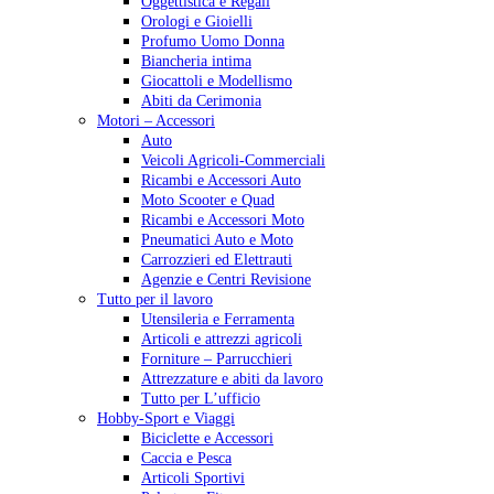
Oggettistica e Regali
Orologi e Gioielli
Profumo Uomo Donna
Biancheria intima
Giocattoli e Modellismo
Abiti da Cerimonia
Motori – Accessori
Auto
Veicoli Agricoli-Commerciali
Ricambi e Accessori Auto
Moto Scooter e Quad
Ricambi e Accessori Moto
Pneumatici Auto e Moto
Carrozzieri ed Elettrauti
Agenzie e Centri Revisione
Tutto per il lavoro
Utensileria e Ferramenta
Articoli e attrezzi agricoli
Forniture – Parrucchieri
Attrezzature e abiti da lavoro
Tutto per L’ufficio
Hobby-Sport e Viaggi
Biciclette e Accessori
Caccia e Pesca
Articoli Sportivi