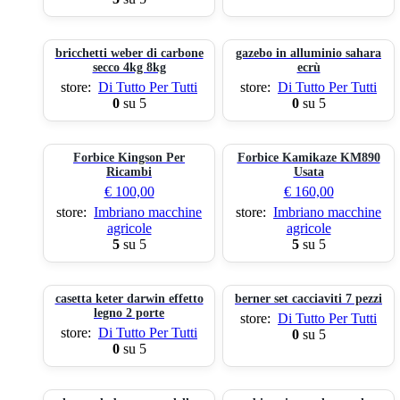
bricchetti weber di carbone
gazebo in alluminio sahara
secco 4kg 8kg
ecrù
store:
Di Tutto Per Tutti
store:
Di Tutto Per Tutti
0
su 5
0
su 5
Forbice Kingson Per
Forbice Kamikaze KM890
Ricambi
Usata
€
100,00
€
160,00
store:
Imbriano macchine
store:
Imbriano macchine
agricole
agricole
5
su 5
5
su 5
casetta keter darwin effetto
berner set cacciaviti 7 pezzi
legno 2 porte
store:
Di Tutto Per Tutti
store:
Di Tutto Per Tutti
0
su 5
0
su 5