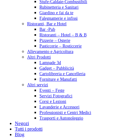
Stufe-Caldaie-Combustibili
Rubinetteria e Sanitari
Giardino e fai da te
Falegnamerie e infissi
Ristoranti, Bar e Hotel
Bar -Pub
Ristoranti – Hotel – B & B
Pizzerie – Osterie
Pasticcerie – Rosticcerie
Allevamento e Agricoltura
Altri Prodotti
Lampade 3d
Gadget – Pubblicità
Cartolibreria e Cancelleria
Forniture e Manufatti
Altri servizi
Eventi – Feste
Servizi Fotografici
Corsi e Lezioni
Lavanderie e Accessori
Professionisti e Centri Medici
Trasporti e Autonoleggio
Negozi
Tutti i prodotti
Blog