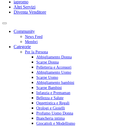
iapromo
Altri Servizi
Diventa Venditore
Community
News Feed
Membri
Categorie
Per la Persona
Abbigliamento Donna
Scarpe Donna
Pelletteria e Accessori
Abbigliamento Uomo
Scarpe Uomo
Abbigliamento bambini
Scarpe Bambini
Infanzia e Premaman
Bellezza e Salute
Oggettistica e Regali
Orologi e Gioielli
Profumo Uomo Donna
Biancheria intima
Giocattoli e Modellismo