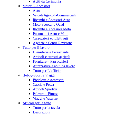
Abiti da Cerimonia
Motori – Accessori
Auto
Veicoli Agricoli-Commerciali
Ricambi e Accessori Auto
Moto Scooter e Quad
Ricambi e Accessori Moto
Pneumatici Auto e Moto
Carrozzieri ed Elettrauti
Agenzie e Centri Revisione
Tutto per il lavoro
Utensileria e Ferramenta
Articoli e attrezzi agricoli
Forniture – Parrucchieri
Attrezzature e abiti da lavoro
Tutto per L’ufficio
Hobby-Sport e Viaggi
Biciclette e Accessori
Caccia e Pesca
Articoli Sportivi
Palestre – Fitness
Viaggi e Vacanze
Articoli per le feste
Tutto per la tavola
Decorazioni