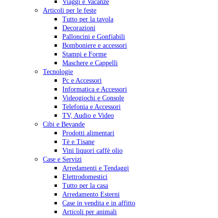
Viaggi e Vacanze
Articoli per le feste
Tutto per la tavola
Decorazioni
Palloncini e Gonfiabili
Bomboniere e accessori
Stampi e Forme
Maschere e Cappelli
Tecnologie
Pc e Accessori
Informatica e Accessori
Videogiochi e Console
Telefonia e Accessori
TV, Audio e Video
Cibi e Bevande
Prodotti alimentari
Tè e Tisane
Vini liquori caffè olio
Case e Servizi
Arredamenti e Tendaggi
Elettrodomestici
Tutto per la casa
Arredamento Esterni
Case in vendita e in affitto
Articoli per animali