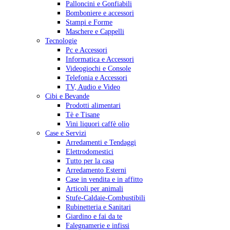
Palloncini e Gonfiabili
Bomboniere e accessori
Stampi e Forme
Maschere e Cappelli
Tecnologie
Pc e Accessori
Informatica e Accessori
Videogiochi e Console
Telefonia e Accessori
TV, Audio e Video
Cibi e Bevande
Prodotti alimentari
Tè e Tisane
Vini liquori caffè olio
Case e Servizi
Arredamenti e Tendaggi
Elettrodomestici
Tutto per la casa
Arredamento Esterni
Case in vendita e in affitto
Articoli per animali
Stufe-Caldaie-Combustibili
Rubinetteria e Sanitari
Giardino e fai da te
Falegnamerie e infissi