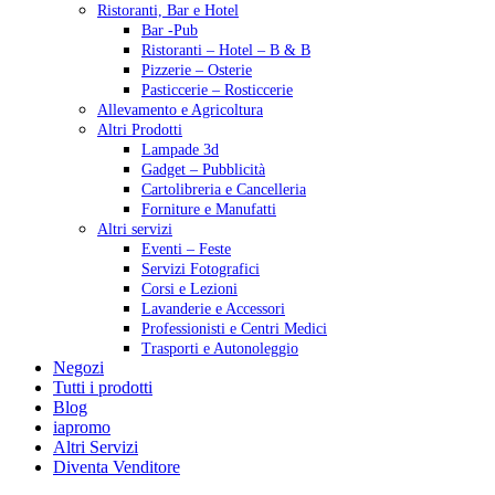
Ristoranti, Bar e Hotel
Bar -Pub
Ristoranti – Hotel – B & B
Pizzerie – Osterie
Pasticcerie – Rosticcerie
Allevamento e Agricoltura
Altri Prodotti
Lampade 3d
Gadget – Pubblicità
Cartolibreria e Cancelleria
Forniture e Manufatti
Altri servizi
Eventi – Feste
Servizi Fotografici
Corsi e Lezioni
Lavanderie e Accessori
Professionisti e Centri Medici
Trasporti e Autonoleggio
Negozi
Tutti i prodotti
Blog
iapromo
Altri Servizi
Diventa Venditore