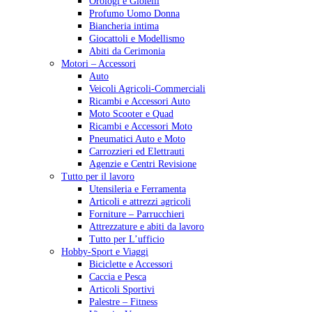
Orologi e Gioielli
Profumo Uomo Donna
Biancheria intima
Giocattoli e Modellismo
Abiti da Cerimonia
Motori – Accessori
Auto
Veicoli Agricoli-Commerciali
Ricambi e Accessori Auto
Moto Scooter e Quad
Ricambi e Accessori Moto
Pneumatici Auto e Moto
Carrozzieri ed Elettrauti
Agenzie e Centri Revisione
Tutto per il lavoro
Utensileria e Ferramenta
Articoli e attrezzi agricoli
Forniture – Parrucchieri
Attrezzature e abiti da lavoro
Tutto per L’ufficio
Hobby-Sport e Viaggi
Biciclette e Accessori
Caccia e Pesca
Articoli Sportivi
Palestre – Fitness