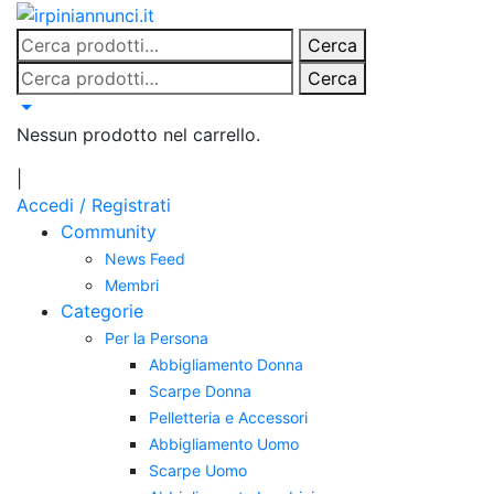
Salta
al
Cerca:
Cerca
contenuto
Cerca:
Cerca
Nessun prodotto nel carrello.
|
Accedi / Registrati
Community
News Feed
Membri
Categorie
Per la Persona
Abbigliamento Donna
Scarpe Donna
Pelletteria e Accessori
Abbigliamento Uomo
Scarpe Uomo