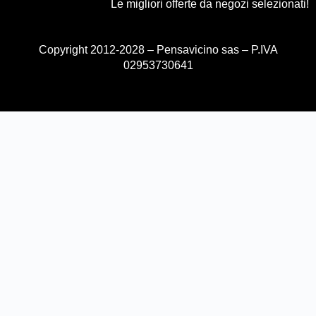
Le migliori offerte da negozi selezionati!
Copyright 2012-2028 – Pensavicino sas – P.IVA
02953730641