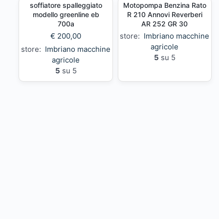
soffiatore spalleggiato
Motopompa Benzina Rato
modello greenline eb
R 210 Annovi Reverberi
700a
AR 252 GR 30
€
200,00
store:
Imbriano macchine
agricole
store:
Imbriano macchine
5
su 5
agricole
5
su 5