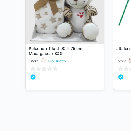
Peluche + Plaid 90 x 75 cm
altalena
Madagascar S&G
store:
Filo Diretto
store:
0
0
su
su
5
5