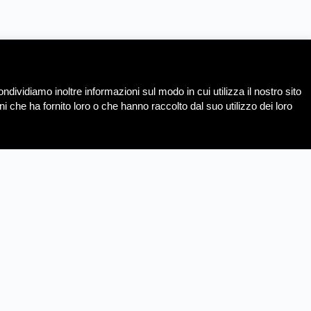
ndividiamo inoltre informazioni sul modo in cui utilizza il nostro sito
i che ha fornito loro o che hanno raccolto dal suo utilizzo dei loro
REGISTRATI COME
VENDITORE
Aiuto
Le migliori offerte da negozi selezionati!