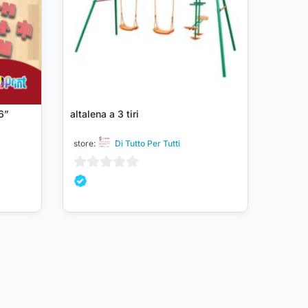
6”
altalena a 3 tiri
store:
Di Tutto Per Tutti
0
su
5