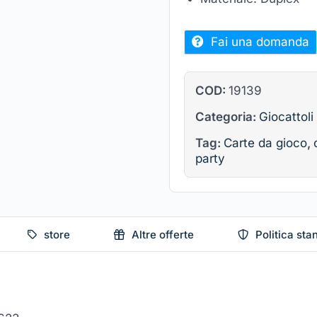
Fai una domanda
COD:
19139
Categoria:
Giocattoli
Tag:
Carte da gioco
,
party
store
Altre offerte
Politica sta