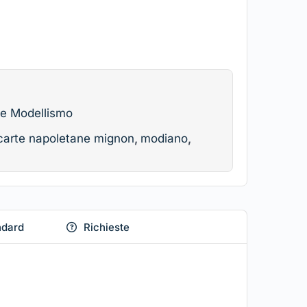
 e Modellismo
carte napoletane mignon
,
modiano
,
ndard
Richieste