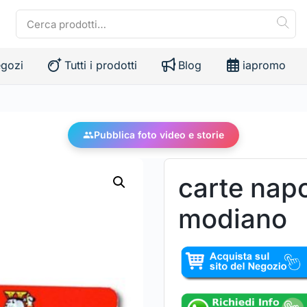
gozi
Tutti i prodotti
Blog
iapromo
Pubblica foto video e storie
carte nap
modiano