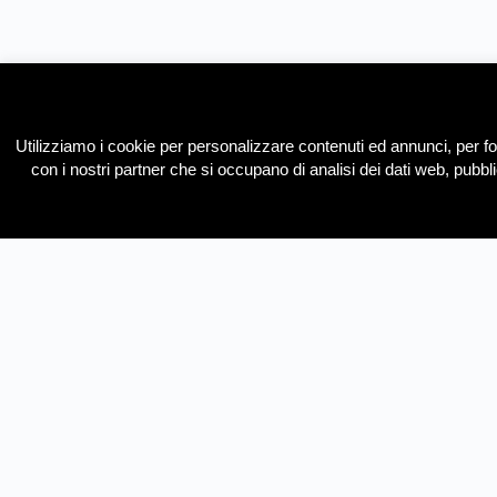
Utilizziamo i cookie per personalizzare contenuti ed annunci, per forn
con i nostri partner che si occupano di analisi dei dati web, pubbl
Chi siamo
Copyright 2012-2028 – Pensavicino sas – P.IVA 0295373064