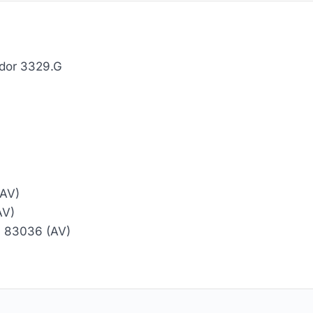
ndor 3329.G
(AV)
AV)
E. 83036 (AV)