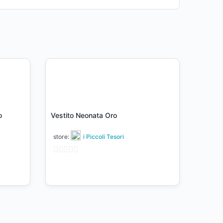
o
Vestito Neonata Oro
store:
i Piccoli Tesori
0
su
5