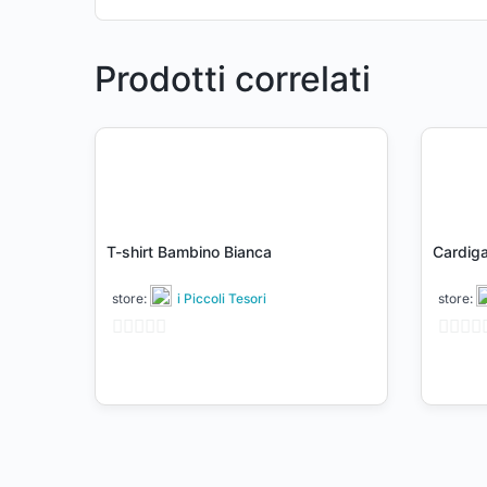
Prodotti correlati
T-shirt Bambino Bianca
Cardig
store:
i Piccoli Tesori
store:
0
0
su
su
5
5