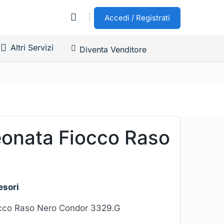
|
Accedi / Registrati
Altri Servizi
Diventa Venditore
eonata Fiocco Raso
esori
occo Raso Nero Condor 3329.G