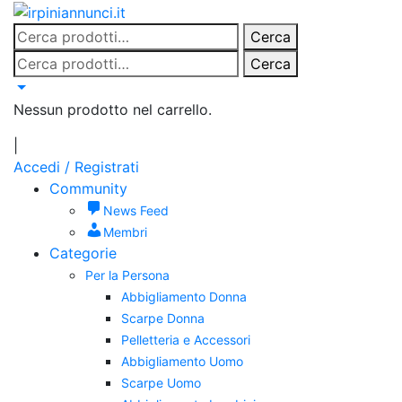
Salta
al
Cerca:
Cerca
contenuto
Cerca:
Cerca
Nessun prodotto nel carrello.
|
Accedi / Registrati
Community
News Feed
Membri
Categorie
Per la Persona
Abbigliamento Donna
Scarpe Donna
Pelletteria e Accessori
Abbigliamento Uomo
Scarpe Uomo