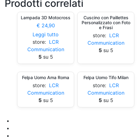
Prodotti correlati
Lampada 3D Motocross
Cuscino con Paillettes
Personalizzato con Foto
€
24,90
e Frasi
Leggi tutto
store:
LCR
store:
LCR
Communication
Communication
5
su 5
5
su 5
Felpa Uomo Ama Roma
Felpa Uomo Tifo Milan
store:
LCR
store:
LCR
Communication
Communication
5
su 5
5
su 5