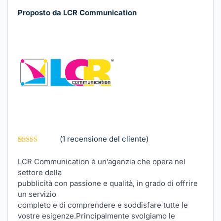
Proposto da LCR Communication
(
1
recensione del cliente)
Valutato
1
5.00
su 5 su
LCR Communication è un’agenzia che opera nel
base di
settore della
recensioni
pubblicità con passione e qualità, in grado di offrire
un servizio
completo e di comprendere e so
ddisfare tutte le
vostre esigenze.Principalmente svolgiamo le