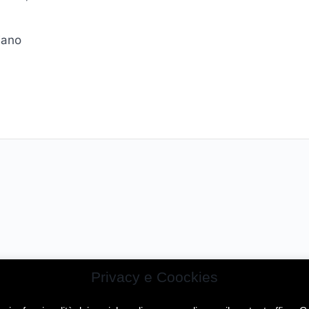
iano
Privacy e Coockies