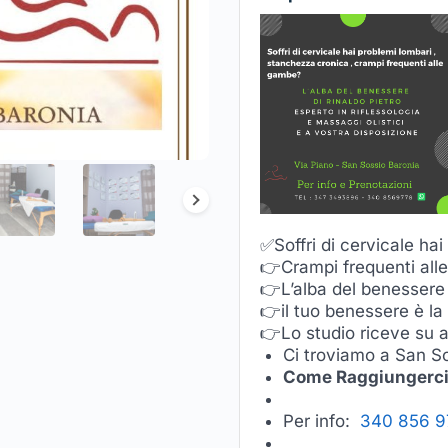
✅Soffri di cervicale ha
👉Crampi frequenti al
👉L’alba del benessere 
👉il tuo benessere è la 
👉Lo studio riceve su
Ci troviamo a San S
Come Raggiungerc
Per info:
340 856 