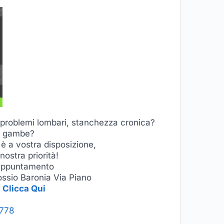
i problemi lombari, stanchezza cronica?
le gambe?
è a vostra disposizione,
nostra priorità!
 appuntamento
ossio Baronia Via Piano
i
Clicca Qui
9778