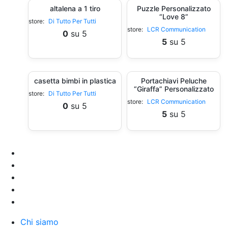
altalena a 1 tiro
Puzzle Personalizzato
“Love 8”
store:
Di Tutto Per Tutti
store:
LCR Communication
0
su 5
5
su 5
casetta bimbi in plastica
Portachiavi Peluche
“Giraffa” Personalizzato
store:
Di Tutto Per Tutti
store:
LCR Communication
0
su 5
5
su 5
Chi siamo