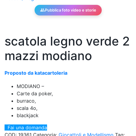
Pubblica foto video e storie
scatola legno verde 2
mazzi modiano
Proposto da katacartoleria
MODIANO –
Carte da poker,
burraco,
scala 4o,
blackjack
Fai una domanda
COD:
19361
Categoria:
Giocattoli e Modellismo
Tag: