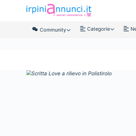
Categorie
N
Community
News Feed
Membri