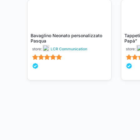
Bavaglino Neonato personalizzato
Tappet
Pasqua
Papà”
store:
LCR Communication
store:
5
5
su 5
su 5