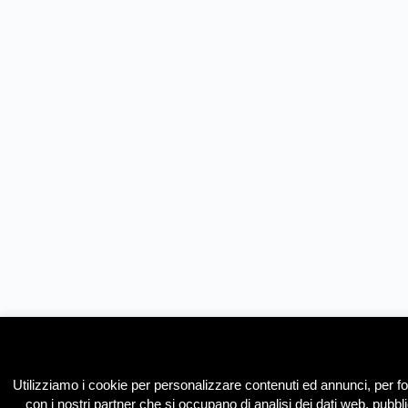
Utilizziamo i cookie per personalizzare contenuti ed annunci, per forn
con i nostri partner che si occupano di analisi dei dati web, pubbl