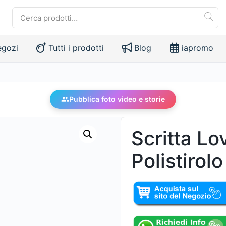
egozi
Tutti i prodotti
Blog
iapromo
Pubblica foto video e storie
Scritta Lov
Polistirolo