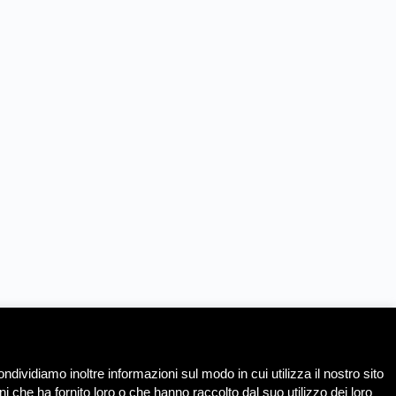
ndividiamo inoltre informazioni sul modo in cui utilizza il nostro sito
i che ha fornito loro o che hanno raccolto dal suo utilizzo dei loro