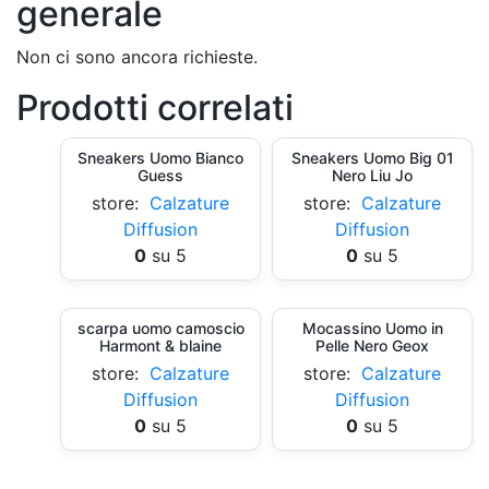
generale
Non ci sono ancora richieste.
Prodotti correlati
Sneakers Uomo Bianco
Sneakers Uomo Big 01
Guess
Nero Liu Jo
store:
Calzature
store:
Calzature
Diffusion
Diffusion
0
su 5
0
su 5
scarpa uomo camoscio
Mocassino Uomo in
Harmont & blaine
Pelle Nero Geox
store:
Calzature
store:
Calzature
Diffusion
Diffusion
0
su 5
0
su 5