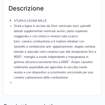
Descrizione
STUFA A LEGNA MILLE
Stufa a legna in acciaio da 2mm verniciato nero;
pannelli
laterali supplementari verniciati avorio;
piano superiore
maggiorato e con imbocco innesto tubo scarico
fumi;
camera combustione a 6 mattoni refrattari con
sportello a ventilazione anti- appannamento.
doppia cerniera
laterale e speciale vetro ceramico per alte temperature fino a
800Â°;
maniglia a snodo indipendente e impugnatura in
gomma siliconica resistente fino a 600Â°.
Ampio cassetto
totalmente asportabile per agevolare la raccolta ceneri
residui e con dispositivo a scorrimento orizzontale per una
corretta carburazione della combustione.