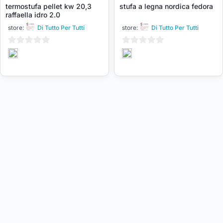
termostufa pellet kw 20,3
stufa a legna nordica fedora
raffaella idro 2.0
store:
Di Tutto Per Tutti
store:
Di Tutto Per Tutti
0
0
su
su
5
5