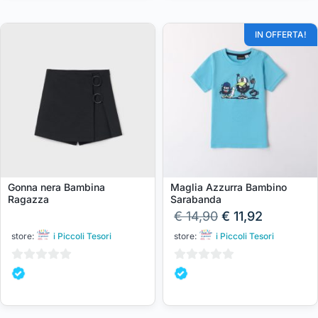
IN OFFERTA!
Gonna nera Bambina
Maglia Azzurra Bambino
Ragazza
Sarabanda
€
14,90
€
11,92
store:
i Piccoli Tesori
store:
i Piccoli Tesori
0
0
su
su
5
5