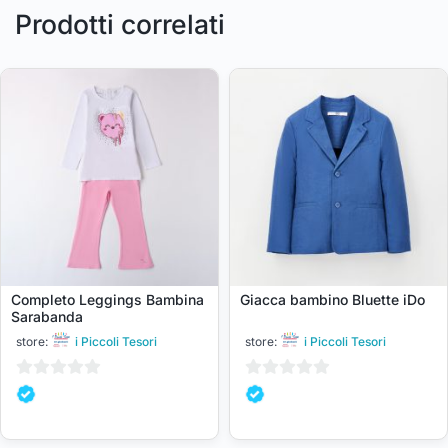
Prodotti correlati
Completo Leggings Bambina
Giacca bambino Bluette iDo
Sarabanda
store:
i Piccoli Tesori
store:
i Piccoli Tesori
0
0
su
su
5
5