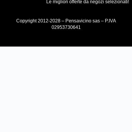
Le migliori offerte da negozi selezionati!
Copyright 2012-2028 – Pensavicino sas – P.IVA
02953730641