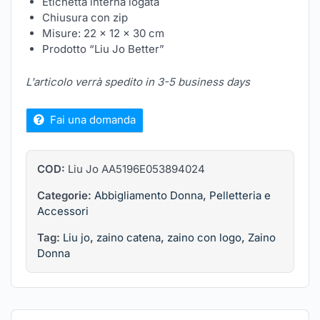
Etichetta interna logata
Chiusura con zip
Misure: 22 x 12 x 30 cm
Prodotto “Liu Jo Better”
L'articolo verrà spedito in 3-5 business days
Fai una domanda
COD:
Liu Jo AA5196E053894024
Categorie:
Abbigliamento Donna
,
Pelletteria e
Accessori
Tag:
Liu jo
,
zaino catena
,
zaino con logo
,
Zaino
Donna