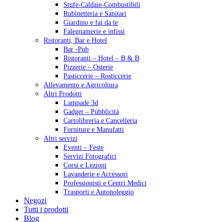
Stufe-Caldaie-Combustibili
Rubinetteria e Sanitari
Giardino e fai da te
Falegnamerie e infissi
Ristoranti, Bar e Hotel
Bar -Pub
Ristoranti – Hotel – B & B
Pizzerie – Osterie
Pasticcerie – Rosticcerie
Allevamento e Agricoltura
Altri Prodotti
Lampade 3d
Gadget – Pubblicità
Cartolibreria e Cancelleria
Forniture e Manufatti
Altri servizi
Eventi – Feste
Servizi Fotografici
Corsi e Lezioni
Lavanderie e Accessori
Professionisti e Centri Medici
Trasporti e Autonoleggio
Negozi
Tutti i prodotti
Blog