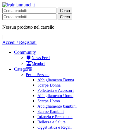
Salta
al
Cerca:
Cerca
contenuto
Cerca:
Cerca
Nessun prodotto nel carrello.
|
Accedi / Registrati
Community
News Feed
Membri
Categorie
Per la Persona
Abbigliamento Donna
Scarpe Donna
Pelletteria e Accessori
Abbigliamento Uomo
Scarpe Uomo
Abbigliamento bambini
Scarpe Bambini
Infanzia e Premaman
Bellezza e Salute
Oggettistica e Regali