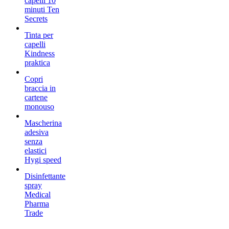
capelli 10
minuti Ten
Secrets
Tinta per
capelli
Kindness
praktica
Copri
braccia in
cartene
monouso
Mascherina
adesiva
senza
elastici
Hygi speed
Disinfettante
spray
Medical
Pharma
Trade