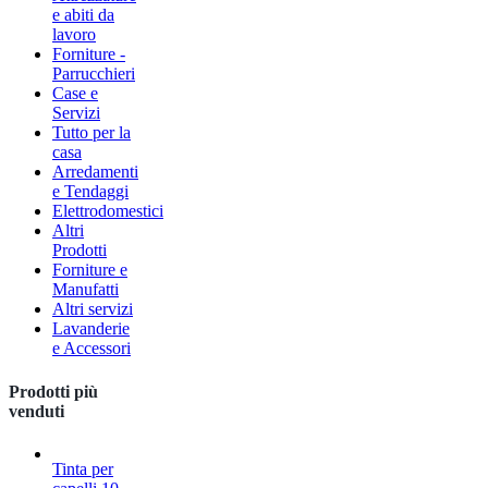
e abiti da
lavoro
Forniture -
Parrucchieri
Case e
Servizi
Tutto per la
casa
Arredamenti
e Tendaggi
Elettrodomestici
Altri
Prodotti
Forniture e
Manufatti
Altri servizi
Lavanderie
e Accessori
Prodotti più
venduti
Tinta per