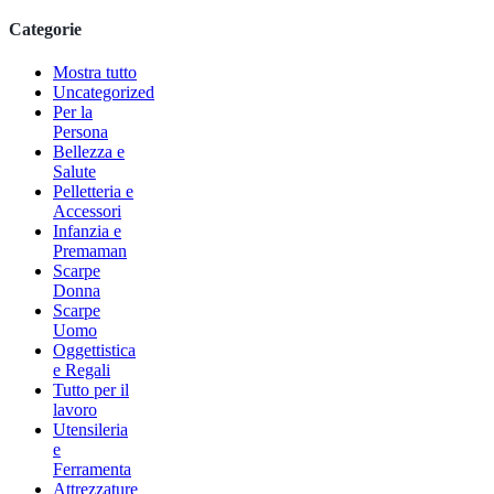
Categorie
Mostra tutto
Uncategorized
Per la
Persona
Bellezza e
Salute
Pelletteria e
Accessori
Infanzia e
Premaman
Scarpe
Donna
Scarpe
Uomo
Oggettistica
e Regali
Tutto per il
lavoro
Utensileria
e
Ferramenta
Attrezzature