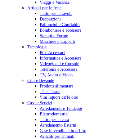
Viaggi e Vacanze
Articoli per le feste
Tutto per la tavola
Decorazioni
Palloncini e Gonfiabili
Bomboniere e accessori
Stampi e Forme
Maschere e Cappelli
Tecnologie
Pc e Accessori
Informatica e Accessori
Videogiochi e Console
Telefonia e Accessori
TV, Audio e Video
Cibi e Bevande
Prodotti alimentari
Tè e Tisane
Vini liquori caffè olio
Case e Servizi
Arredamenti e Tendaggi
Elettrodomestici
Tutto per la casa
Arredamento Esterni
Case in vendita e in affitto
Articoli per animali