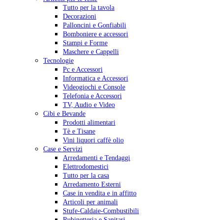
Tutto per la tavola
Decorazioni
Palloncini e Gonfiabili
Bomboniere e accessori
Stampi e Forme
Maschere e Cappelli
Tecnologie
Pc e Accessori
Informatica e Accessori
Videogiochi e Console
Telefonia e Accessori
TV, Audio e Video
Cibi e Bevande
Prodotti alimentari
Tè e Tisane
Vini liquori caffè olio
Case e Servizi
Arredamenti e Tendaggi
Elettrodomestici
Tutto per la casa
Arredamento Esterni
Case in vendita e in affitto
Articoli per animali
Stufe-Caldaie-Combustibili
Rubinetteria e Sanitari