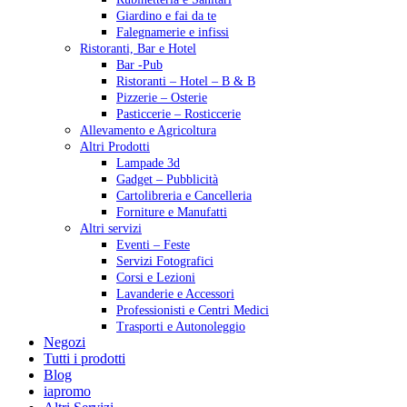
Giardino e fai da te
Falegnamerie e infissi
Ristoranti, Bar e Hotel
Bar -Pub
Ristoranti – Hotel – B & B
Pizzerie – Osterie
Pasticcerie – Rosticcerie
Allevamento e Agricoltura
Altri Prodotti
Lampade 3d
Gadget – Pubblicità
Cartolibreria e Cancelleria
Forniture e Manufatti
Altri servizi
Eventi – Feste
Servizi Fotografici
Corsi e Lezioni
Lavanderie e Accessori
Professionisti e Centri Medici
Trasporti e Autonoleggio
Negozi
Tutti i prodotti
Blog
iapromo