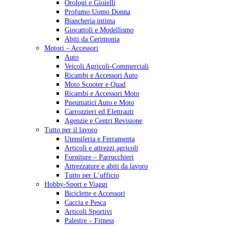
Orologi e Gioielli
Profumo Uomo Donna
Biancheria intima
Giocattoli e Modellismo
Abiti da Cerimonia
Motori – Accessori
Auto
Veicoli Agricoli-Commerciali
Ricambi e Accessori Auto
Moto Scooter e Quad
Ricambi e Accessori Moto
Pneumatici Auto e Moto
Carrozzieri ed Elettrauti
Agenzie e Centri Revisione
Tutto per il lavoro
Utensileria e Ferramenta
Articoli e attrezzi agricoli
Forniture – Parrucchieri
Attrezzature e abiti da lavoro
Tutto per L’ufficio
Hobby-Sport e Viaggi
Biciclette e Accessori
Caccia e Pesca
Articoli Sportivi
Palestre – Fitness