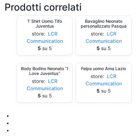
Prodotti correlati
T Shirt Uomo Tifo
Bavaglino Neonato
Juventus
personalizzato Pasqua
store:
LCR
store:
LCR
Communication
Communication
5
su 5
5
su 5
Body Bodino Neonato “I
Felpa uomo Ama Lazio
Love Juventus”
store:
LCR
store:
LCR
Communication
Communication
5
su 5
5
su 5